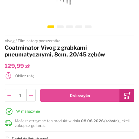
Pilniki elektryczne
Z rączką
Z drewnianą szpilką
Trymery pozostałe
Do pyszczka
Gumowe
Przejdź na początek galerii
Vivog
Eliminatory podszerstka
Na pchły
Do kąpieli
Coatminator Vivog z grabkami
pneumatycznymi, 8cm, 20/45 zębów
Do pudru
129,99 zł
Oblicz ratę!
Dla koni
W magazynie
Możesz otrzymać ten produkt w dniu
08.08.2026 (sobota)
, jeżeli
zakupisz go teraz
Dodaj do listy życzeń