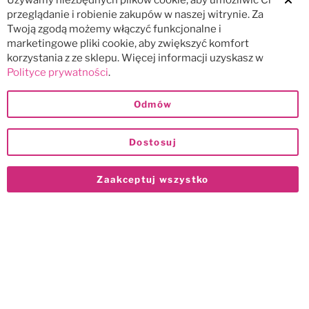
Używamy niezbędnych plików cookie, aby umożliwić Ci
Clos
przeglądanie i robienie zakupów w naszej witrynie. Za
Twoją zgodą możemy włączyć funkcjonalne i
marketingowe pliki cookie, aby zwiększyć komfort
korzystania z ze sklepu. Więcej informacji uzyskasz w
Polityce prywatności
.
Odmów
Dostosuj
Zaakceptuj wszystko