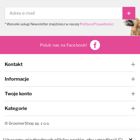
Subs
* Warunki usługi Newsletter znajdziesz w naszej
Polityce Prywatności
Polub nas na Facebook!
Kontakt
Informacje
Twoje konto
Kategorie
© GroomerShop sp. z o.o.