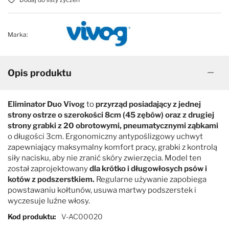
Marka:
Opis produktu
Eliminator Duo Vivog
to
przyrząd posiadający z jednej
strony ostrze o szerokości 8cm (45 zębów) oraz z drugiej
strony grabki z 20 obrotowymi, pneumatycznymi ząbkami
o długości 3cm. Ergonomiczny antypoślizgowy uchwyt
zapewniający maksymalny komfort pracy, grabki z kontrolą
siły nacisku, aby nie zranić skóry zwierzęcia. Model ten
został zaprojektowany
dla krótko i długowłosych psów i
kotów z podszerstkiem.
Regularne używanie zapobiega
powstawaniu kołtunów, usuwa martwy podszerstek i
wyczesuje luźne włosy.
Więcej informacji
Kod produktu
V-AC00020