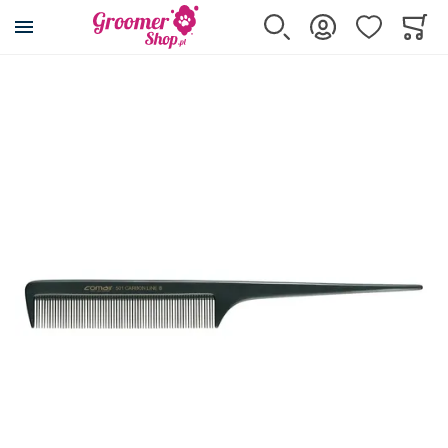
Przejdź na stronę główną
Szukaj
Zaloguj się
Ulubione
Koszy
Minicar
Przejdź na koniec galerii