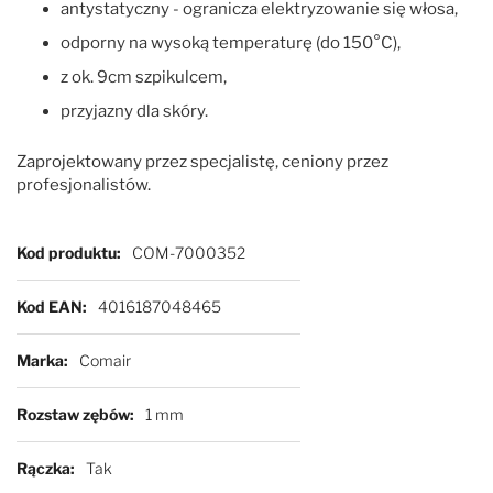
antystatyczny - ogranicza elektryzowanie się włosa,
odporny na wysoką temperaturę (do 150°C),
z ok. 9cm szpikulcem,
przyjazny dla skóry.
Zaprojektowany przez specjalistę, ceniony przez
profesjonalistów.
Więcej informacji
Kod produktu
COM-7000352
Kod EAN
4016187048465
Marka
Comair
Rozstaw zębów
1 mm
Rączka
Tak