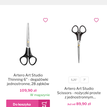
Dodaj do ulubionych
Dodaj do
Artero Art Studio
Thinning 6" - degażówki
5,25"
7"
Rozmiar
jednostronne, 28 ząbków
Artero Art Studio
109,90 zł
Scissors - nożyczki proste
W magazynie
z jednostronnym
mikroszlifem oraz
89,90 zł
Już od
plastikową rączką