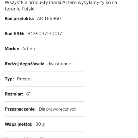
Wszystkie produkty marki Artero wysyłamy tylko na
terenie Polski.
Więcej informacji
Kod produktu
AR-T66960
Kod EAN
8435037130017
Marka
Artero
Rodzaj degażówek
dwustronne
Typ
Proste
Rozmiar
6"
Przeznaczenie
Dla praworęcznych
Waga (netto)
30 g