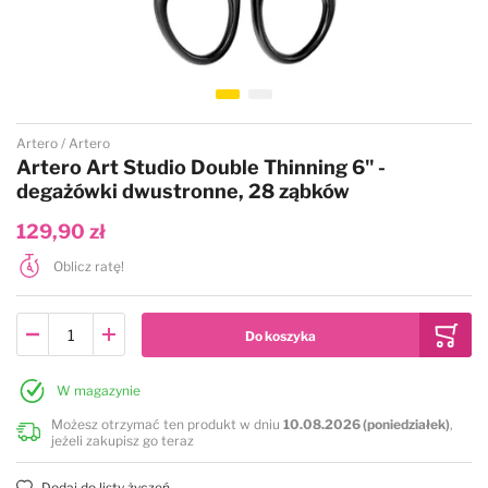
Przejdź na początek galerii
Artero
Artero
Artero Art Studio Double Thinning 6" -
degażówki dwustronne, 28 ząbków
129,90 zł
Oblicz ratę!
W magazynie
Możesz otrzymać ten produkt w dniu
10.08.2026 (poniedziałek)
,
jeżeli zakupisz go teraz
Dodaj do listy życzeń