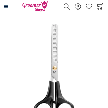
Przejdź na stronę główną
Szukaj
Zaloguj się
Ulubione
Koszy
Minicar
Przejdź na koniec galerii