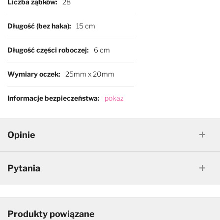
Liczba ząbków
28
Długość (bez haka)
15 cm
Długość części roboczej
6 cm
Wymiary oczek
25mm x 20mm
Informacje bezpieczeństwa
pokaż
Opinie
Pytania
Produkty powiązane