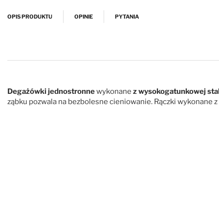
Przejdź na początek galerii
OPIS PRODUKTU
OPINIE
PYTANIA
Degażówki jednostronne
wykonane
z wysokogatunkowej stal
ząbku pozwala na bezbolesne cieniowanie. Rączki wykonane z p