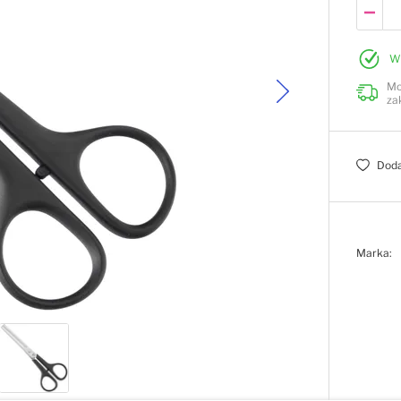
W
Mo
za
Doda
Marka: