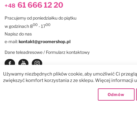
61 666 12 20
+48
Pracujemy od poniedziałku do piątku
00
00
w godzinach 8
- 17
Napisz do nas
e-mail:
kontakt@groomershop.pl
Dane teleadresowe / Formularz kontaktowy
Zobacz nasz Facebook
Zobacz nasz kanał Youtube
See our instagram
Używamy niezbędnych plików cookie, aby umożliwić Ci przegląd
zwiększyć komfort korzystania z ze sklepu. Więcej informacji
© GroomerShop sp. z o.o.
Dostawy:
Odmów