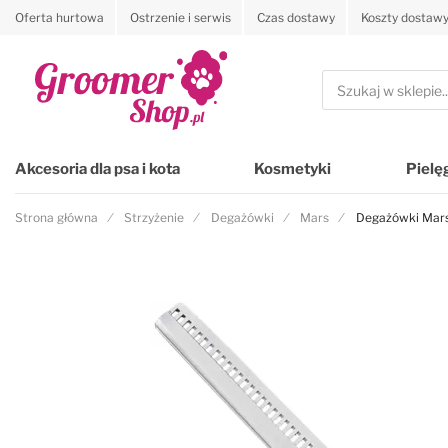
Oferta hurtowa
Ostrzenie i serwis
Czas dostawy
Koszty dostaw
Przejdź na stronę główną
Szukaj
Akcesoria dla psa i kota
Kosmetyki
Pielę
Strona główna
Strzyżenie
Degażówki
Mars
Degażówki Mars
Przejdź na koniec galerii