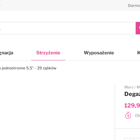
y
Darmo
gnacja
Strzyżenie
Wyposażenie
 jednostronne 5,5" - 29 ząbków
Mars
M
Degaż
129,9
Ob