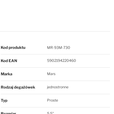
Więcej informacji
Kod produktu
MR-93M-730
5902194220460
Kod EAN
Mars
Marka
jednostronne
Rodzaj degażówek
Proste
Typ
5,5"
Rozmiar