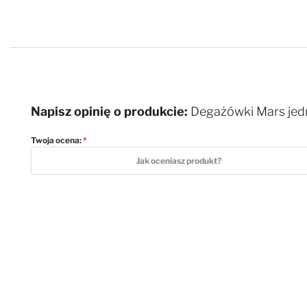
Napisz opinię o produkcie:
Degażówki Mars jed
Twoja ocena:
1 star
2 stars
3 stars
4 stars
5 stars
Jak oceniasz produkt?