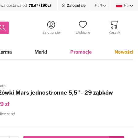
wa dostawa od
79zł* / 190zł
Zaloguj się
PLN
PL
Waluta
Język
Szukaj
Zaloguj się
Ulubione
Koszyk
Minicart
Karma
Marki
Promocje
Nowości
ars
ówki Mars jednostronne 5,5" - 29 ząbków
9 zł
licz ratę!