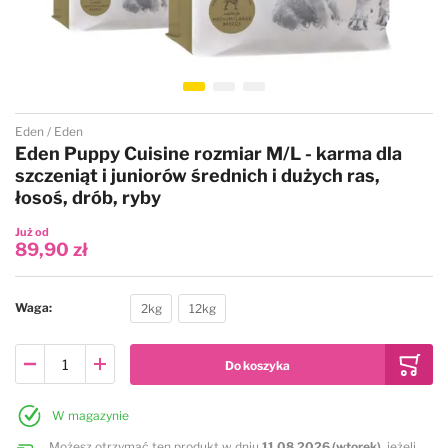
Przejdź na początek galerii
Eden
Eden
Eden Puppy Cuisine rozmiar M/L - karma dla
szczeniąt i juniorów średnich i dużych ras,
łosoś, drób, ryby
Już od
89,90 zł
Waga
2kg
12kg
W magazynie
Możesz otrzymać ten produkt w dniu
11.08.2026 (wtorek)
, jeżeli