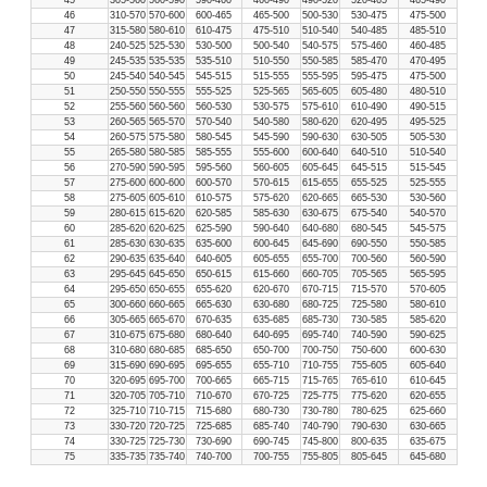
46
310-570
570-600
600-465
465-500
500-530
530-475
475-500
47
315-580
580-610
610-475
475-510
510-540
540-485
485-510
48
240-525
525-530
530-500
500-540
540-575
575-460
460-485
49
245-535
535-535
535-510
510-550
550-585
585-470
470-495
50
245-540
540-545
545-515
515-555
555-595
595-475
475-500
51
250-550
550-555
555-525
525-565
565-605
605-480
480-510
52
255-560
560-560
560-530
530-575
575-610
610-490
490-515
53
260-565
565-570
570-540
540-580
580-620
620-495
495-525
54
260-575
575-580
580-545
545-590
590-630
630-505
505-530
55
265-580
580-585
585-555
555-600
600-640
640-510
510-540
56
270-590
590-595
595-560
560-605
605-645
645-515
515-545
57
275-600
600-600
600-570
570-615
615-655
655-525
525-555
58
275-605
605-610
610-575
575-620
620-665
665-530
530-560
59
280-615
615-620
620-585
585-630
630-675
675-540
540-570
60
285-620
620-625
625-590
590-640
640-680
680-545
545-575
61
285-630
630-635
635-600
600-645
645-690
690-550
550-585
62
290-635
635-640
640-605
605-655
655-700
700-560
560-590
63
295-645
645-650
650-615
615-660
660-705
705-565
565-595
64
295-650
650-655
655-620
620-670
670-715
715-570
570-605
65
300-660
660-665
665-630
630-680
680-725
725-580
580-610
66
305-665
665-670
670-635
635-685
685-730
730-585
585-620
67
310-675
675-680
680-640
640-695
695-740
740-590
590-625
68
310-680
680-685
685-650
650-700
700-750
750-600
600-630
69
315-690
690-695
695-655
655-710
710-755
755-605
605-640
70
320-695
695-700
700-665
665-715
715-765
765-610
610-645
71
320-705
705-710
710-670
670-725
725-775
775-620
620-655
72
325-710
710-715
715-680
680-730
730-780
780-625
625-660
73
330-720
720-725
725-685
685-740
740-790
790-630
630-665
74
330-725
725-730
730-690
690-745
745-800
800-635
635-675
75
335-735
735-740
740-700
700-755
755-805
805-645
645-680