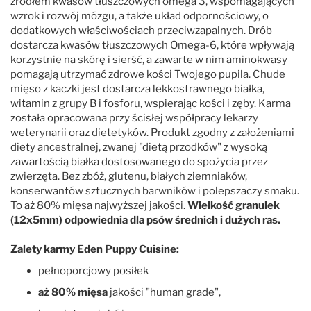
źródłem kwasów tłuszczowych omega 3, wspomagających
wzrok i rozwój mózgu, a także układ odpornościowy, o
dodatkowych właściwościach przeciwzapalnych. Drób
dostarcza kwasów tłuszczowych Omega-6, które wpływają
korzystnie na skórę i sierść, a zawarte w nim aminokwasy
pomagają utrzymać zdrowe kości Twojego pupila. Chude
mięso z kaczki jest dostarcza lekkostrawnego białka,
witamin z grupy B i fosforu, wspierając kości i zęby. Karma
została opracowana przy ścisłej współpracy lekarzy
weterynarii oraz dietetyków. Produkt zgodny z założeniami
diety ancestralnej, zwanej "dietą przodków" z wysoką
zawartością białka dostosowanego do spożycia przez
zwierzęta. Bez zbóż, glutenu, białych ziemniaków,
konserwantów sztucznych barwników i polepszaczy smaku.
To aż 80% mięsa najwyższej jakości.
Wielkość granulek
(12x5mm) odpowiednia dla psów średnich i dużych ras.
Zalety karmy Eden Puppy Cuisine:
pełnoporcjowy posiłek
aż 80% mięsa
jakości "human grade",