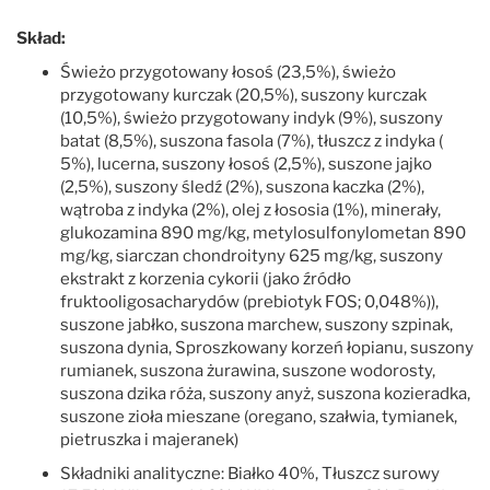
Skład:
Świeżo przygotowany łosoś (23,5%), świeżo
przygotowany kurczak (20,5%), suszony kurczak
(10,5%), świeżo przygotowany indyk (9%), suszony
batat (8,5%), suszona fasola (7%), tłuszcz z indyka (
5%), lucerna, suszony łosoś (2,5%), suszone jajko
(2,5%), suszony śledź (2%), suszona kaczka (2%),
wątroba z indyka (2%), olej z łososia (1%), minerały,
glukozamina 890 mg/kg, metylosulfonylometan 890
mg/kg, siarczan chondroityny 625 mg/kg, suszony
ekstrakt z korzenia cykorii (jako źródło
fruktooligosacharydów (prebiotyk FOS; 0,048%)),
suszone jabłko, suszona marchew, suszony szpinak,
suszona dynia, Sproszkowany korzeń łopianu, suszony
rumianek, suszona żurawina, suszone wodorosty,
suszona dzika róża, suszony anyż, suszona kozieradka,
suszone zioła mieszane (oregano, szałwia, tymianek,
pietruszka i majeranek)
Składniki analityczne: Białko 40%, Tłuszcz surowy