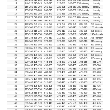
14
140-225
225-245
245-225
225-240
240-255
255 -dorosły
dorosły
15
155-250
250-260
260-220
220-235
235-250
250-dorosły
dorosły
16
135-250
250-265
265-225
225-245
245-260
260-dorosły
dorosły
17
140-260
260-280
280-240
240-255
255-270
270-dorosły
dorosły
18
150-270
270-290
290-250
250-265
265-285
285 -dorosły
dorosły
19
155-280
280-300
300-260
260-275
275-295
295-dorosły
dorosły
20
160-295
295-315
315-270
270-290
290-305
305-265
265-dorosły
21
165-305
305-325
325-280
280-300
300-315
315-275
275 -dorosły
22
170-315
315-335
335-290
290-310
310-330
330-285
285-dorosły
23
175-325
325-350
350-300
300-320
320-340
340-295
295- dorosły
24
185-335
335-360
360-310
310-330
330-350
350-305
305 -dorosły
25
190-345
345-370
370-320
320-340
340-360
360-310
310-dorosły
26
195-355
355-380
380-325
325-350
350-375
375-320
320-dorosły
27
200-365
365-395
395-335
335-360
360-385
385-330
330-dorosły
28
215-395
395-415
415-320
320-345
345-365
365-325
325-dorosły
29
220-405
405-425
425-330
330-355
355-375
375-335
335-dorosły
30
225-415
415-435
435-340
340-360
360-385
385-345
345-dorosły
31
230-425
425-445
445-345
345-370
370-395
395-355
355-370
32
240-435
435-455
455-355
355-380
380-405
405-360
360-380
33
245-445
445-470
470-365
365-390
390-415
415-370
370-390
34
250-455
455-480
480-370
370-400
400-425
425-380
380-400
35
255-465
465-490
490-380
380-405
405-430
430-385
385-405
36
260-475
475-500
500-390
390-415
415-440
440-395
395-415
37
265-485
485-510
510-395
395-425
425-450
450-405
405-425
38
270-495
495-520
520-405
405-435
435-460
460-410
410-435
39
275-505
505-530
530-410
410-440
440-470
470-420
420-440
40
280-515
515-540
540-420
420-450
450-480
480-430
430-450
41
285-525
525-550
550-425
425-460
460-485
485-435
435-460
42
290-535
535-560
560-435
435-465
465-495
495-445
445-465
43
295-545
545-570
570-445
445-475
475-505
505-450
450-475
44
300-555
555-580
580-450
450-485
485-515
515-460
460-485
45
305-560
560-590
590-460
460-490
490-520
520-465
465-490