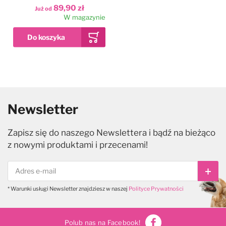
małych ras, łosoś, drób,
89,90 zł
Już od
ryby
W magazynie
Newsletter
Zapisz się do naszego Newslettera i bądź na bieżąco
z nowymi produktami i przecenami!
Subs
* Warunki usługi Newsletter znajdziesz w naszej
Polityce Prywatności
Polub nas na Facebook!