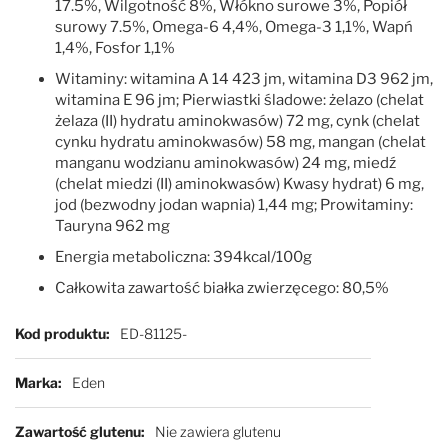
17.5%, Wilgotność 8%, Włókno surowe 3%, Popiół
surowy 7.5%, Omega-6 4,4%, Omega-3 1,1%, Wapń
1,4%, Fosfor 1,1%
Witaminy: witamina A 14 423 jm, witamina D3 962 jm,
witamina E 96 jm; Pierwiastki śladowe: żelazo (chelat
żelaza (II) hydratu aminokwasów) 72 mg, cynk (chelat
cynku hydratu aminokwasów) 58 mg, mangan (chelat
manganu wodzianu aminokwasów) 24 mg, miedź
(chelat miedzi (II) aminokwasów) Kwasy hydrat) 6 mg,
jod (bezwodny jodan wapnia) 1,44 mg; Prowitaminy:
Tauryna 962 mg
Energia metaboliczna: 394kcal/100g
Całkowita zawartość białka zwierzęcego: 80,5%
Więcej informacji
Kod produktu
ED-81125-
Marka
Eden
Zawartość glutenu
Nie zawiera glutenu