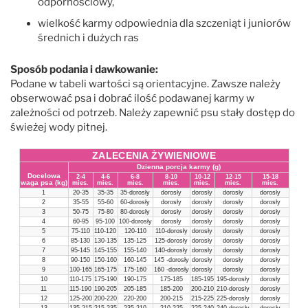
odpornościowy,
wielkość karmy odpowiednia dla szczeniąt i juniorów
średnich i dużych ras
Sposób podania i dawkowanie:
Podane w tabeli wartości są orientacyjne. Zawsze należy
obserwować psa i dobrać ilość podawanej karmy w
zależności od potrzeb. Należy zapewnić psu stały dostęp do
świeżej wody pitnej.
ZALECENIA ŻYWIENIOWE
Dzienna porcja karmy (g)
Docelowa
2-4
4-6
6-8
8-10
10-12
12-15
15-18
waga psa (kg)
mies.
mies.
mies.
mies.
mies.
mies.
mies.
1
20-35
35-35
35-dorosły
dorosły
dorosły
dorosły
dorosły
2
35-55
55-60
60-dorosły
dorosły
dorosły
dorosły
dorosły
3
50-75
75-80
80-dorosły
dorosły
dorosły
dorosły
dorosły
4
60-95
95-100
100-dorosły
dorosły
dorosły
dorosły
dorosły
5
75-110
110-120
120-110
110-dorosły
dorosły
dorosły
dorosły
6
85-130
130-135
135-125
125-dorosły
dorosły
dorosły
dorosły
7
95-145
145-155
155-140
140-dorosły
dorosły
dorosły
dorosły
8
90-150
150-160
160-145
145 -dorosły
dorosły
dorosły
dorosły
9
100-165
165-175
175-160
160 -dorosły
dorosły
dorosły
dorosły
10
110-175
175-190
190-175
175-185
185-195
195-dorosły
dorosły
11
115-190
190-205
205-185
185-200
200-210
210-dorosły
dorosły
12
125-200
200-220
220-200
200-215
215-225
225-dorosły
dorosły
13
135-215
215-235
235-210
210-225
225-240
240-dorosły
dorosły