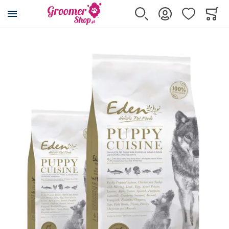
Przejdź na stronę główną
Szukaj
Zaloguj się
Ulubione
Koszy
Minicar
Simpsons Premium
Przejdź na koniec galerii
Wszystkie produkty
Simpsons Premium Puppy
Simpsons Premium Sensitive
Simpsons Premium 80/20
Simpsons Premium Brown Rice