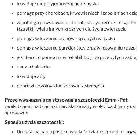
likwiduje nieprzyjemny zapach z pyska
pomaga przy chorobach, krwawieniach i zapaleniach dzi
zapobiega powstawaniu chorób, których źródłem są chore 
trzustki i wielu innych groźnych dla życia zwierzęcia
pomaga w leczeniu stanów zapalnych w pysku
pomaga w leczeniu paradontozy oraz w ratowaniu rusza
jest bardzo pomocna w rehabilitacji po przebytych zabie
usuwa bakterie
likwiduje afty
poprawia ogólny stan zdrowia zwierzęcia
Przeciwwskazania do stosowania szczoteczki Emmi-Pet:
zanik dziąseł, nadziąślaki, narośla, zmiany w okolicach jamy us
agresywne.
Sposób użycia szczoteczki:
Umieść na palcu pastę o wielkości ziarnka grochu i pozw