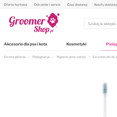
Oferta hurtowa
Ostrzenie i serwis
Czas dostawy
Koszty dostaw
Przejdź na stronę główną
Szukaj
Akcesoria dla psa i kota
Kosmetyki
Pielę
Strona główna
Pielęgnacja
Higiena jamy ustnej
Szczoteczki do
Przejdź na koniec galerii