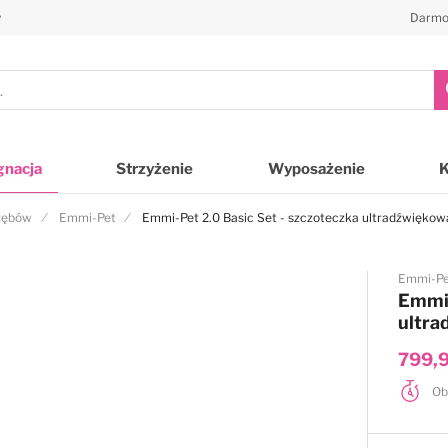
y
Darmo
gnacja
Strzyżenie
Wyposażenie
 zębów
Emmi-Pet
Emmi-Pet 2.0 Basic Set - szczoteczka ultradźwiękowa
Emmi-P
Emmi-
ultra
799,9
Ob