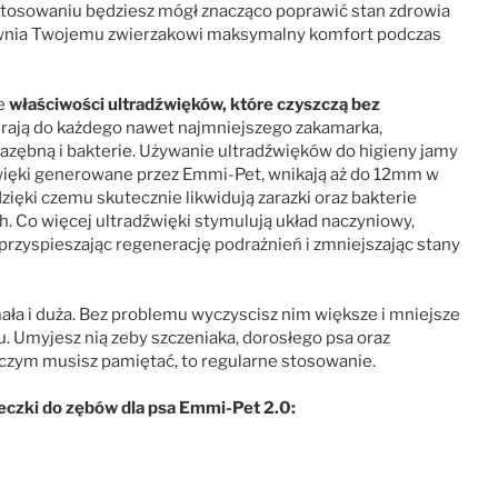
u stosowaniu będziesz mógł znacząco poprawić stan zdrowia
ewnia Twojemu zwierzakowi maksymalny komfort podczas
e
właściwości ultradźwięków, które czyszczą bez
rają do każdego nawet najmniejszego zakamarka,
nazębną i bakterie. Używanie ultradźwięków do higieny jamy
dźwięki generowane przez Emmi-Pet, wnikają aż do 12mm w
 dzięki czemu skutecznie likwidują zarazki oraz bakterie
. Co więcej ultradźwięki stymulują układ naczyniowy,
 przyspieszając regenerację podrażnień i zmniejszając stany
ała i duża. Bez problemu wyczyscisz nim większe i mniejsze
. Umyjesz nią zeby szczeniaka, dorosłego psa oraz
 o czym musisz pamiętać, to regularne stosowanie.
eczki do zębów dla psa Emmi-Pet 2.0: