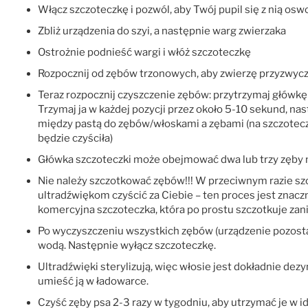
Włącz szczoteczkę i pozwól, aby Twój pupil się z nią oswo
Zbliż urządzenia do szyi, a następnie warg zwierzaka
Ostrożnie podnieść wargi i włóż szczoteczkę
Rozpocznij od zębów trzonowych, aby zwierzę przyzwycz
Teraz rozpocznij czyszczenie zębów: przytrzymaj główkę 
Trzymaj ja w każdej pozycji przez około 5-10 sekund, nas
między pastą do zębów/włoskami a zębami (na szczoteczc
będzie czyściła)
Główka szczoteczki może obejmować dwa lub trzy zęby n
Nie należy szczotkować zębów!!! W przeciwnym razie sz
ultradźwiękom czyścić za Ciebie – ten proces jest znaczni
komercyjna szczoteczka, która po prostu szczotkuje zan
Po wyczyszczeniu wszystkich zębów (urządzenie pozosta
wodą. Następnie wyłącz szczoteczkę.
Ultradźwięki sterylizują, więc włosie jest dokładnie d
umieść ją w ładowarce.
Czyść zęby psa 2-3 razy w tygodniu, aby utrzymać je w i