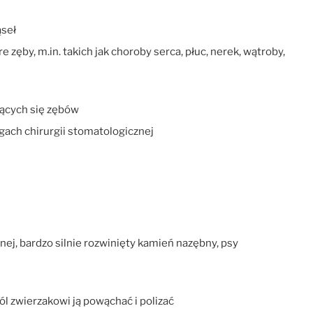
ąseł
zęby, m.in. takich jak choroby serca, płuc, nerek, wątroby,
jących się zębów
gach chirurgii stomatologicznej
tnej, bardzo silnie rozwinięty kamień nazębny, psy
ól zwierzakowi ją powąchać i polizać