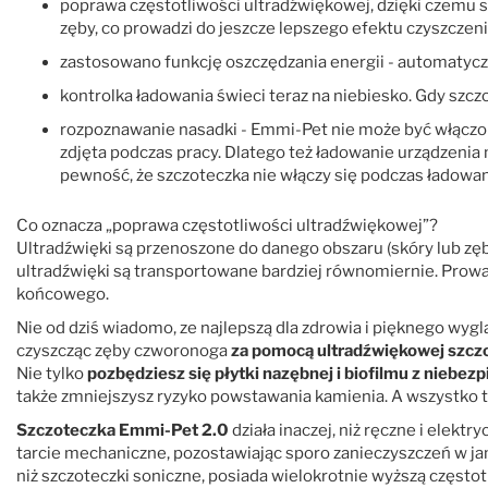
poprawa częstotliwości ultradźwiękowej, dzięki czemu sz
zęby, co prowadzi do jeszcze lepszego efektu czyszczen
zastosowano funkcję oszczędzania energii - automatycz
kontrolka ładowania świeci teraz na niebiesko. Gdy szcz
rozpoznawanie nasadki - Emmi-Pet nie może być włączona
zdjęta podczas pracy. Dlatego też ładowanie urządzeni
pewność, że szczoteczka nie włączy się podczas ładowan
Co oznacza „poprawa częstotliwości ultradźwiękowej”?
Ultradźwięki są przenoszone do danego obszaru (skóry lub zęb
ultradźwięki są transportowane bardziej równomiernie. Prowa
końcowego.
Nie od dziś wiadomo, ze najlepszą dla zdrowia i pięknego wygl
czyszcząc zęby czworonoga
za pomocą ultradźwiękowej szcz
Nie tylko
pozbędziesz się płytki nazębnej i biofilmu z niebe
także zmniejszysz ryzyko powstawania kamienia. A wszystko t
Szczoteczka Emmi-Pet 2.0
działa inaczej, niż ręczne i elekt
tarcie mechaniczne, pozostawiając sporo zanieczyszczeń w jam
niż szczoteczki soniczne, posiada wielokrotnie wyższą częstot