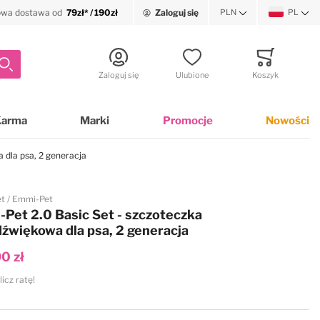
wa dostawa od
79zł* / 190zł
Zaloguj się
PLN
PL
Waluta
Język
Szukaj
Zaloguj się
Ulubione
Koszyk
Minicart
Karma
Marki
Promocje
Nowości
 dla psa, 2 generacja
et
Emmi-Pet
Pet 2.0 Basic Set - szczoteczka
dźwiękowa dla psa, 2 generacja
0 zł
licz ratę!