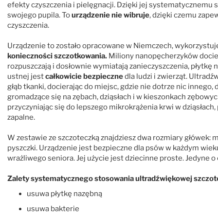
efekty czyszczenia i pielęgnacji. Dzięki jej systematycznem
swojego pupila. To
urządzenie nie wibruje
, dzięki czemu zap
czyszczenia.
Urządzenie to zostało opracowane w Niemczech, wykorzystuj
konieczności szczotkowania.
Miliony nanopęcherzyków docie
rozpuszczają i dosłownie wymiatają zanieczyszczenia, płytkę 
ustnej jest
całkowicie bezpieczne
dla ludzi i zwierząt. Ultra
głąb tkanki, docierając do miejsc, gdzie nie dotrze nic innego,
gromadzące się na zębach, dziąsłach i w kieszonkach zębowych
przyczyniając się do lepszego mikrokrążenia krwi w dziąsłach,
zapalne.
W zestawie ze szczoteczką znajdziesz dwa rozmiary główek: m
pyszczki. Urządzenie jest bezpieczne dla psów w każdym wieku
wrażliwego seniora. Jej użycie jest dziecinne proste. Jedyne
Zalety systematycznego stosowania ultradźwiękowej szczot
usuwa płytkę nazębną
usuwa bakterie