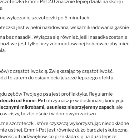
czoteczka Emmi-Pet 2.0 znacznie lepiej działa na skórę i
ia
ne wyłączanie szczoteczki po 6 minutach
oteczka jest w pełni naładowana, wskaźnik ładowania gaśnie
 bez nasadki. Wyłącza się również, jeśli nasadka zostanie
a możliwe jest tylko przy zdemontowanej końcówce aby mieć
ia.
ów) z częstotliwością. Zwiększając tę częstotliwość,
dzi to zatem do osiągniecia jeszcze lepszego efektu
ądu zębów Twojego psa jest profilaktyka. Regularnie
oteczki od Emmi-Pet
utrzymasz je w doskonałej kondycji.
zpiecznymi mikrobami, usuniesz nieprzyjemny zapach
, ale
o w ciszy, bezboleśnie i w domowym zaciszu.
ryczne szczoteczki, które czyszczą wykorzystując niedokładne
ie ustnej. Emmi-Pet jest również dużo bardziej skuteczna,
liwość ultradźwięków, co przekłada się na dużo lepsze