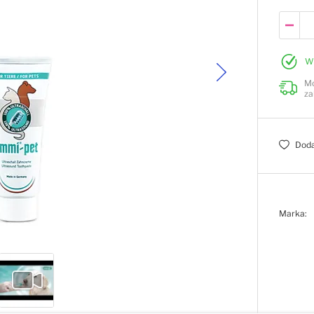
W
Mo
za
Doda
Marka: