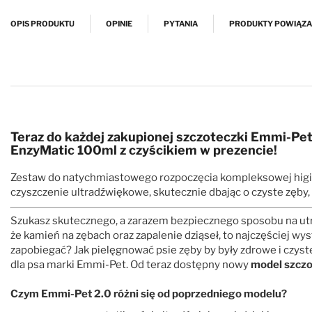
Przejdź na początek galerii
OPIS PRODUKTU
OPINIE
PYTANIA
PRODUKTY POWIĄZ
Teraz do każdej zakupionej szczoteczki
Emmi-Pet 
EnzyMatic 100ml
z czyścikiem
w prezencie!
Zestaw do natychmiastowego rozpoczęcia kompleksowej higie
czyszczenie ultradźwiękowe, skutecznie dbając o czyste zęby,
Szukasz skutecznego, a zarazem bezpiecznego sposobu na u
że kamień na zębach oraz zapalenie dziąseł, to najczęściej w
zapobiegać? Jak pielęgnować psie zęby by były zdrowe i czyst
dla psa marki Emmi-Pet. Od teraz dostępny nowy
model szczot
Czym Emmi-Pet 2.0 różni się od poprzedniego modelu?