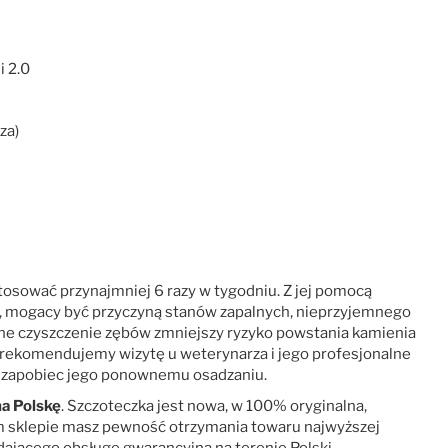
i 2.0
za)
tosować przynajmniej 6 razy w tygodniu. Z jej pomocą
lm, mogacy być przyczyną stanów zapalnych, nieprzyjemnego
arne czyszczenie zębów zmniejszy ryzyko powstania kamienia
, rekomendujemy wizytę u weterynarza i jego profesjonalne
y zapobiec jego ponownemu osadzaniu.
a Polskę
. Szczoteczka jest nowa, w 100% oryginalna,
 sklepie masz pewność otrzymania towaru najwyższej
ającego obsługę gwarancyjną na terenie Polski.