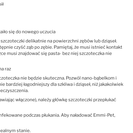
ił
aiło się do nowego uczucia
szczoteczki delikatnie na powierzchni zębów lub dziąseł.
tępnie czyść ząb po zębie. Pamiętaj, że musi istnieć kontakt
e musi znajdować się pasta- bez niej szczoteczka nie
a raz
czoteczka nie będzie skuteczna. Pozwól nano-bąbelkom i
e bardziej łagodniejszy dla szkliwa i dziąseł, niż jakakolwiek
ieczyszczenia.
wiając włączone), należy główkę szczoteczki przepłukać
ezynfekowane podczas płukania. Aby naładować Emmi-Pet,
dealnym stanie.