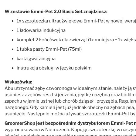
W zestawie Emmi-Pet 2.0 Basic Set znajdziesz:
1x szczoteczka ultradźwiękowa Emmi-Pet w nowej wersj
1 ładowarka indukcyjna
komplet 2 końcówek dla zwierząt (1x mniejsza + 1x więks
1 tubka pasty Emmi-Pet (75ml)
karta gwarancyjna
instrukcja obsługi w języku polskim
Wskazówka:
Abu utrzymać zęby czworonoga w idealnym stanie, należy ją s
usuniesz z zębów resztki jedzenia, płytkę nazębną oraz biofi
zapachu w jamie ustnej lub chorób dziąseł i przyzębia. Regul
nazębnego. Gdy kamień jest już jednak obecny na zębach psa
usunięcie. Następnie można używać szczoteczki Emmi-Pet b
GroomerShop jest bezpośrednim dystrybutorem Emmi-Pet n
wyprodukowana w Niemczech. Kupując szczoteczkę w naszym
jakości, spełniającego wszystkie wymagane normy oraz posiad