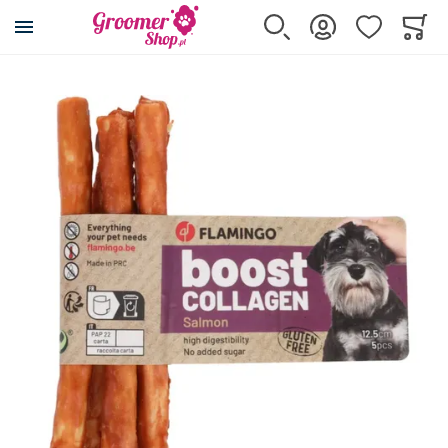
Przejdź na stronę główną
Szukaj
Zaloguj się
Ulubione
Koszy
Minicar
Przejdź na koniec galerii