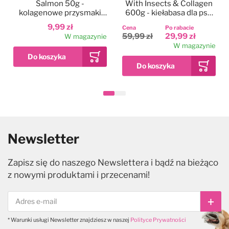
Salmon 50g -
With Insects & Collagen
kolagenowe przysmaki
600g - kiełabasa dla psa,
dla psa, pałeczki z
kolagenowy przysmak z
9,99 zł
Cena
Po rabacie
łososiem 2szt.
insektami, 6 szt.
59,99 zł
29,99 zł
W magazynie
W magazynie
Newsletter
Zapisz się do naszego Newslettera i bądź na bieżąco
z nowymi produktami i przecenami!
Subs
* Warunki usługi Newsletter znajdziesz w naszej
Polityce Prywatności