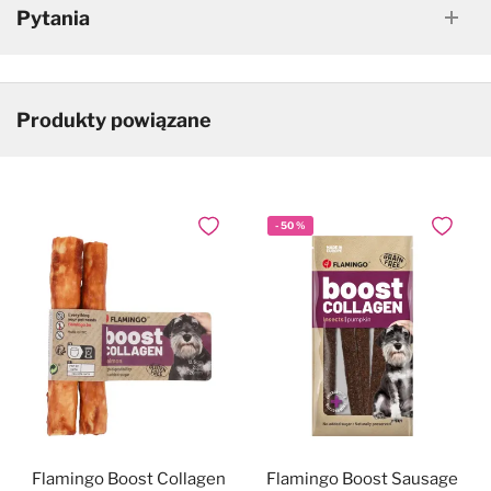
Pytania
Produkty powiązane
-
50
%
Dodaj do ulubionych
Dodaj do
Flamingo Boost Collagen
Flamingo Boost Sausage