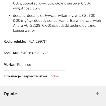
60%; popiół surowy: 5%; włókno surowe: 0,5%;
wilgotność: 16%
dodatki: dodatki odżywcze: witaminy: wit. E 3a700
(100 mg/kg); dodatki sensoryczne: Barwniki; czerwień
Allura AC (2a129) 0,001%, dodatki technologiczne:
konserwanty.
Więcej informacji
Kod produktu
FLA-299717
Kod EAN
5400585299717
Marka
Flamingo
Informacje bezpieczeństwa
pokaż
Opinie