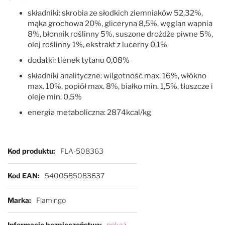
składniki: skrobia ze słodkich ziemniaków 52,32%,
mąka grochowa 20%, gliceryna 8,5%, węglan wapnia
8%, błonnik roślinny 5%, suszone drożdże piwne 5%,
olej roślinny 1%, ekstrakt z lucerny 0,1%
dodatki: tlenek tytanu 0,08%
składniki analityczne: wilgotność max. 16%, włókno
max. 10%, popiół max. 8%, białko min. 1,5%, tłuszcze i
oleje min. 0,5%
energia metaboliczna: 2874kcal/kg
Więcej informacji
Kod produktu
FLA-508363
Kod EAN
5400585083637
Marka
Flamingo
Informacje bezpieczeństwa
pokaż