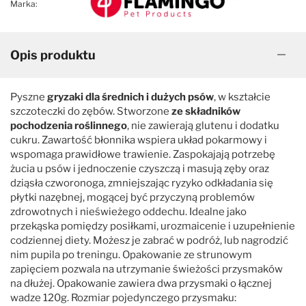
Marka:
Opis produktu
Pyszne
gryzaki dla średnich i dużych psów
, w kształcie
szczoteczki do zębów. Stworzone
ze składników
pochodzenia roślinnego
, nie zawierają glutenu i dodatku
cukru. Zawartość błonnika wspiera układ pokarmowy i
wspomaga prawidłowe trawienie. Zaspokajają potrzebę
żucia u psów i jednoczenie czyszczą i masują zęby oraz
dziąsła czworonoga, zmniejszając ryzyko odkładania się
płytki nazębnej, mogącej być przyczyną problemów
zdrowotnych i nieświeżego oddechu. Idealne jako
przekąska pomiędzy posiłkami, urozmaicenie i uzupełnienie
codziennej diety. Możesz je zabrać w podróż, lub nagrodzić
nim pupila po treningu. Opakowanie ze strunowym
zapięciem pozwala na utrzymanie świeżości przysmaków
na dłużej. Opakowanie zawiera dwa przysmaki o łącznej
wadze 120g. Rozmiar pojedynczego przysmaku: