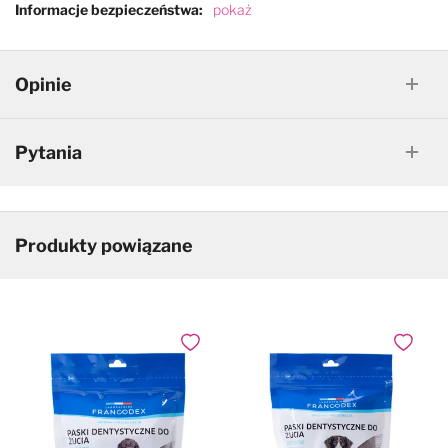
Informacje bezpieczeństwa
pokaż
Opinie
Pytania
Produkty powiązane
Dodaj do ulubionych
Dodaj do