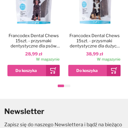
Francodex Dental Chews
Francodex Dental Chews
15szt. - przysmaki
15szt. - przysmaki
dentystyczne dla psów
dentystyczne dla dużych
średniej wielkości,
psów, usuwające kamień i
28,99 zł
38,99 zł
usuwające kamień i
brzydki zapach z pyska
W magazynie
W magazynie
brzydki zapach z pyska
Newsletter
Zapisz się do naszego Newslettera i bądź na bieżąco