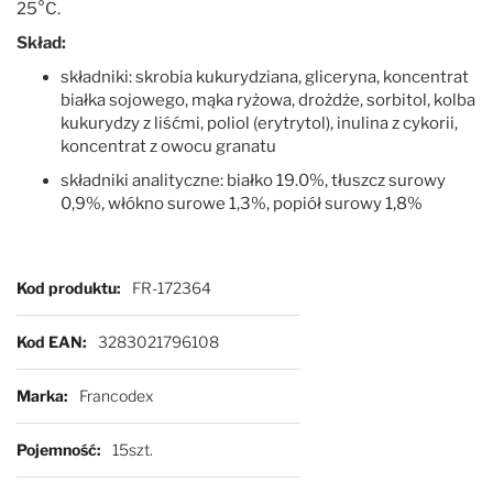
25°C.
Skład:
składniki: skrobia kukurydziana, gliceryna, koncentrat
białka sojowego, mąka ryżowa, drożdże, sorbitol, kolba
kukurydzy z liśćmi, poliol (erytrytol), inulina z cykorii,
koncentrat z owocu granatu
składniki analityczne: białko 19.0%, tłuszcz surowy
0,9%, włókno surowe 1,3%, popiół surowy 1,8%
Więcej informacji
Kod produktu
FR-172364
Kod EAN
3283021796108
Marka
Francodex
Pojemność
15szt.