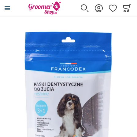
Przejdź na stronę główną
Szukaj
Zaloguj się
Ulubione
Koszy
Minicar
Przejdź na koniec galerii