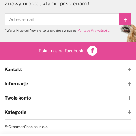
z nowymi produktami i przecenami!
Subs
* Warunki usługi Newsletter znajdziesz w naszej
Polityce Prywatności
Polub nas na Facebook!
Kontakt
Informacje
Twoje konto
Kategorie
© GroomerShop sp. z o.o.