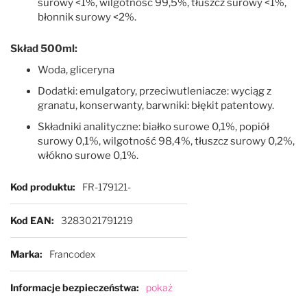
surowy <1%, wilgotność 99,5%, tłuszcz surowy <1%,
błonnik surowy <2%.
Skład 500ml:
Woda, gliceryna
Dodatki: emulgatory, przeciwutleniacze: wyciąg z
granatu, konserwanty, barwniki: błękit patentowy.
Składniki analityczne: białko surowe 0,1%, popiół
surowy 0,1%, wilgotność 98,4%, tłuszcz surowy 0,2%,
włókno surowe 0,1%.
Więcej informacji
Kod produktu
FR-179121-
Kod EAN
3283021791219
Marka
Francodex
Informacje bezpieczeństwa
pokaż