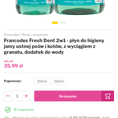
Przejdź na początek galerii
Francodex
Pasty i preparaty
Francodex Fresh Dent 2w1 - płyn do higieny
jamy ustnej psów i kotów, z wyciągiem z
granatu, dodatek do wody
Już od
35,99 zł
Pojemność
250ml
500ml
W magazynie
Możesz otrzymać ten produkt w dniu
11.08.2026 (wtorek)
, jeżeli