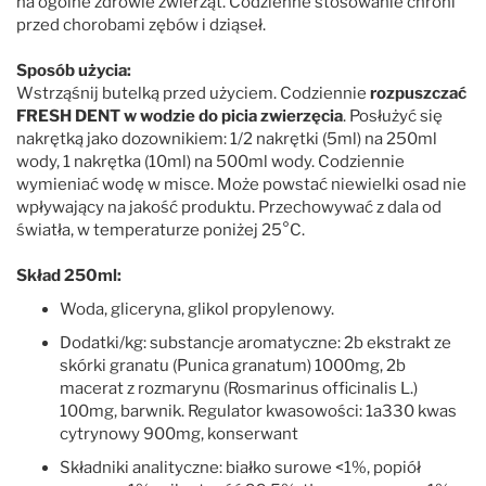
na ogólne zdrowie zwierząt. Codzienne stosowanie chroni
przed chorobami zębów i dziąseł.
Sposób użycia:
Wstrząśnij butelką przed użyciem. Codziennie
rozpuszczać
FRESH DENT w wodzie do picia zwierzęcia
. Posłużyć się
nakrętką jako dozownikiem: 1/2 nakrętki (5ml) na 250ml
wody, 1 nakrętka (10ml) na 500ml wody. Codziennie
wymieniać wodę w misce. Może powstać niewielki osad nie
wpływający na jakość produktu. Przechowywać z dala od
światła, w temperaturze poniżej 25°C.
Skład 250ml:
Woda, gliceryna, glikol propylenowy.
Dodatki/kg: substancje aromatyczne: 2b ekstrakt ze
skórki granatu (Punica granatum) 1000mg, 2b
macerat z rozmarynu (Rosmarinus officinalis L.)
100mg, barwnik. Regulator kwasowości: 1a330 kwas
cytrynowy 900mg, konserwant
Składniki analityczne: białko surowe <1%, popiół