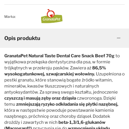
Marka:
Opis produktu
GranataPet Natural Taste Dental Care Snack Beef 70g
to
wyjątkowa przekąska dentystyczna dla psa, w formie
trójkątnych w przekroju pasków. Zawiera aż
86,5%
wysokogatunkowej, szwajcarskiej wołowiny.
Uzupełniona o
pestki granatu, które stanowią bogate źródło witamin,
minerałów, kwasów tłuszczowych i naturalnych
antyoksydantów. Za sprawą swego kształtu, jednoczenie
czyszczą i masują zęby oraz dziąsła
czworonoga. Dzięki
temu
zmniejszają ryzyko odkładania się płytki nazębnej,
która w następstwie powoduje powstawanie kamienia
nazębnego, próchnicę oraz choroby dziąseł. Dodatek
drożdży i zawartych w nich
beta-1,3/1,6-glukanów
(Macrogard®)
przyczynia się do
wzmocnienia układu