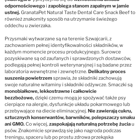
odpornościowego
i
zapobiega stanom zapalnym w jamie
ustnej.
GranataPet Natural Taste Dental Care Snack Beef to
również znakomity sposób na utrzymanie świeżego
oddechu u zwierzaka.
Przysmaki wytwarzane są na terenie Szwajcarii, z
zachowaniem pełnej identyfikowalności składników, w
każdym momencie procesu produkcyjnego. Surowce
pozyskiwane są od zaufanych i sprawdzonych dostawców,
podlegają pełnej kontroli weterynaryjnej i są badane przez
laboratoria wewnętrzne i zewnętrzne.
Delikatny proces
suszenia powietrzem
sprawia, że
składniki zachowują
swoje naturalne witaminy i składniki odżywcze. Smaczki są
monobiałkowe, lekkostrawne i całkowicie
bezzbożowe,
dzięki czemu mogą je spożywać także psy
cierpiące na alergie, dysfunkcje układu pokarmowego lub
przebywające na diecie eliminacyjnej.
Nie zawierają cukru,
sztucznych konserwantów, barwników, polepszaczy smaku
ani GMO.
Co więcej,
zaspokajają naturalną potrzebę żucia
u
psów. Znakomicie sprawdzą się jako nagroda podczas
treningu, spaceru lub po prostu zdrowa przekąska