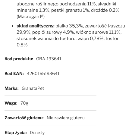
uboczne roślinnego pochodzenia 11%, składniki
mineralne 1,3%, pestki granatu 1%, drożdże 0,2%
(Macrogard®)
skład analityczny:
białko 35,3%, zawartość tłuszczu
29,9%, popiół surowy 4,9%, włókno surowe 11,1%,
stosunek wapnia do fosforu: wapń 0,78%, fosfor
0,8%
Więcej informacji
Kod produktu
GRA-193641
Kod EAN
4260165193641
Marka
GranataPet
Waga
70g
Zawartość glutenu
Nie zawiera glutenu
Etap życia
Dorosły