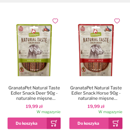
Dodaj do ulubionych
Dodaj do
GranataPet Natural Taste
GranataPet Natural Taste
Edler Snack Deer 90g -
Edler Snack Horse 90g -
naturalne mięsne
naturalne mięsne
przekąski dla psa, paski z
przekąski dla psa, paski z
19,99 zł
19,99 zł
jeleniny
koniny
W magazynie
W magazynie