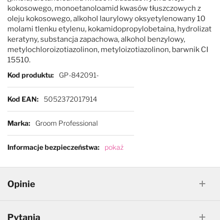
So Posh
kokosowego, monoetanoloamid kwasów tłuszczowych z
oleju kokosowego, alkohol laurylowy oksyetylenowany 10
Special One
molami tlenku etylenu, kokamidopropylobetaina, hydrolizat
keratyny, substancja zapachowa, alkohol benzylowy,
metylochloroizotiazolinon, metyloizotiazolinon, barwnik CI
TropiClean
15510.
Więcej informacji
Kod produktu
GP-842091-
Wahl
Kod EAN
5052372017914
Yuup!
Marka
Groom Professional
Informacje bezpieczeństwa
pokaż
Opinie
Pytania