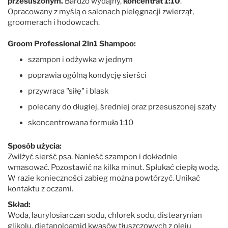
przesuszonym.
Bardzo wydajny,
koncentrat 1:10
.
Opracowany z myślą o salonach pielęgnacji zwierząt,
groomerach i hodowcach.
Mubo
Groom Professional 2in1 Shampoo:
Nature's Specialties
szampon i odżywka w jednym
poprawia ogólną kondycję sierści
Petuxe
przywraca "siłę" i blask
polecany do długiej, średniej oraz przesuszonej szaty
Pet Silk
skoncentrowana formuła 1:10
Professional Pet Products
Sposób użycia:
Zwilżyć sierść psa. Nanieść szampon i dokładnie
wmasować. Pozostawić na kilka minut. Spłukać ciepłą wodą.
PSH
W razie konieczności zabieg można powtórzyć. Unikać
kontaktu z oczami.
Show Tech
Skład:
Woda, laurylosiarczan sodu, chlorek sodu, distearynian
glikolu, dietanoloamid kwasów tłuszczowych z oleju