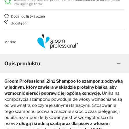
zakupisz go teraz
Sierść kręcona, wełnista
Espree
Dodaj do listy życzeń
Udostępnij
Uniwersalne
FluidoPet
Marka:
Zwiększające objętość
Groom Professional
Groomer's Goop
Opis produktu
Hyponic
Groom Professional 2in1 Shampoo to szampon z odżywką
w jednym, który zawiera w składzie proteiny białka, aby
wzmocnić sierść i poprawić jej ogólną kondycję.
Unikalna
iGroom
kompozycja szamponu powoduje, że włosy wzmacniane są
od wewnątrz, co czyni je silnymi i lśniącymi. Stosowanie
Jean Peau
tego szamponu pozwala znacznie skrócić czas pielęgnacji
pupila. Szampon dedykowany jest w szczególności dla
psów z
długą i średnią szatą oraz dla psów z włosem
K9 Competition