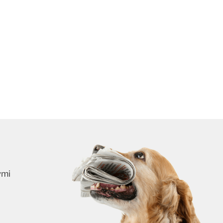
ymi
skrybuj