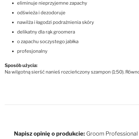
eliminuje nieprzyjemne zapachy
odświeża i dezodoruje
nawilża i łagodzi podrażnienia skóry
delikatny dla rąk groomera
o zapachu soczystego jabłka
profesjonalny
Sposób użycia:
Na wilgotną sierść nanieś rozcieńczony szampon (1:50). Równ
Napisz opinię o produkcie:
Groom Professional 