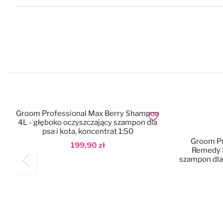
Groom Professional Max Berry Shampoo
Dodaj do ulubionych
4L - głęboko oczyszczający szampon dla
psa i kota, koncentrat 1:50
Groom Pr
199,90 zł
Remedy S
szampon dla
Dodaj do koszyka