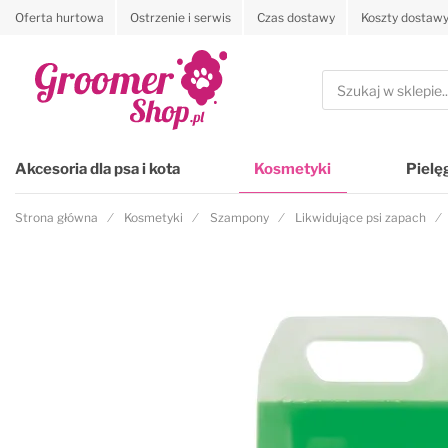
Oferta hurtowa
Ostrzenie i serwis
Czas dostawy
Koszty dostaw
Przejdź na stronę główną
Szukaj
Akcesoria dla psa i kota
Kosmetyki
Pielę
Strona główna
Kosmetyki
Szampony
Likwidujące psi zapach
Przejdź na koniec galerii