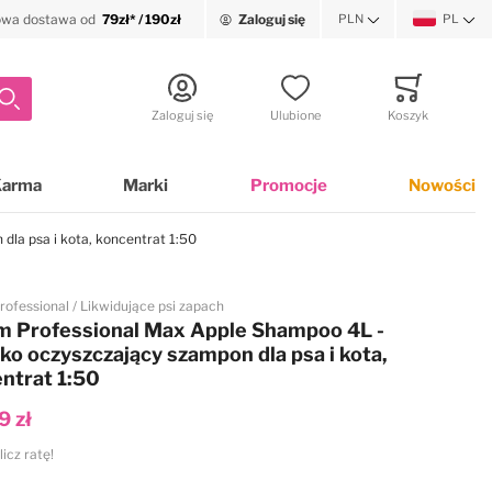
wa dostawa od
79zł* / 190zł
Zaloguj się
PLN
PL
Waluta
Język
Szukaj
Zaloguj się
Ulubione
Koszyk
Minicart
Karma
Marki
Promocje
Nowości
la psa i kota, koncentrat 1:50
rofessional
Likwidujące psi zapach
 Professional Max Apple Shampoo 4L -
ko oczyszczający szampon dla psa i kota,
ntrat 1:50
9 zł
licz ratę!