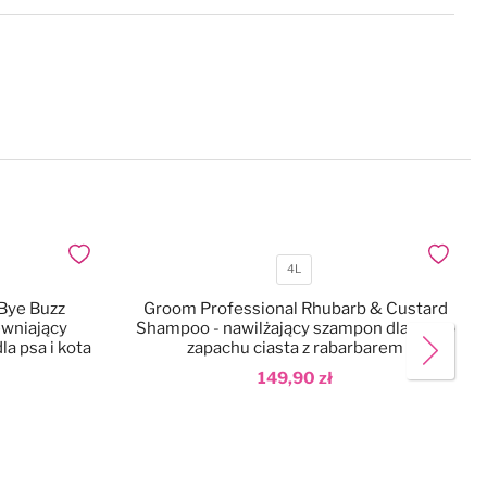
Dodaj do ulubionych
Dodaj do
4L
Pojemność
Bye Buzz
Groom Professional Rhubarb & Custard
wniający
Shampoo - nawilżający szampon dla psa, o
a psa i kota
zapachu ciasta z rabarbarem
149,90 zł
Dodaj do koszyka