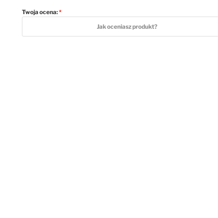
Twoja ocena:
1 star
2 stars
3 stars
4 stars
5 stars
Jak oceniasz produkt?