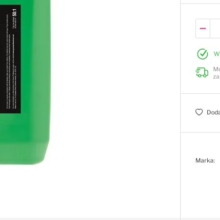
W
Mo
za
Doda
Marka: