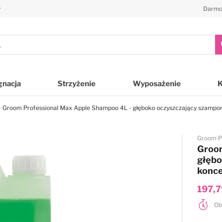
y
Darmo
gnacja
Strzyżenie
Wyposażenie
Groom Professional Max Apple Shampoo 4L - głęboko oczyszczający szampon d
Groom P
Groom
głębo
konce
197,7
Ob