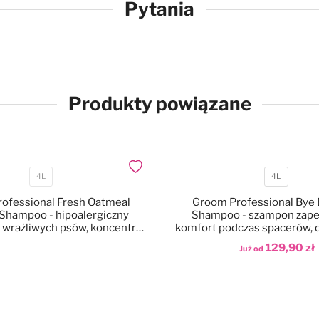
Pytania
Produkty powiązane
Dodaj do ulubionych
4L
4L
Pojemność
Pojemność
ofessional Fresh Oatmeal
Groom Professional Bye 
hampoo - hipoalergiczny
Shampoo - szampon zape
 wrażliwych psów, koncentrat
komfort podczas spacerów, dl
1:16
129,90 zł
Już od
Dodaj do koszyka