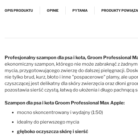
Przejdź na początek galerii
OPIS PRODUKTU
OPINIE
PYTANIA
PRODUKTY POWIĄZ
Profesjonalny szampon dla psa i kota, Groom Professional
ekonomiczny szampon, którego nie może zabraknąć z żadnym 
mycia, przygotowującego zwierzę do dalszej pielęgnacji. Dos
nie tylko brud, kurz, błoto i inne "pospacerowe" plamy, ale up
czyszczącej jest delikatny dla skóry zwierzęcia oraz dłoni g
pozostawia sierść czystą, łatwą do ułożenia i długo pachnącą 
Szampon dla psa i kota Groom Professional Max Apple:
mocno skoncentrowany i wydajny (1:50)
idealny do pierwszego mycia
głęboko oczyszcza skórę i sierść