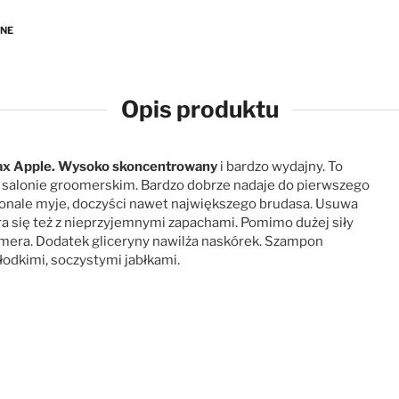
ANE
Opis produktu
 Max Apple. Wysoko skoncentrowany
i bardzo wydajny. To
salonie groomerskim. Bardzo dobrze nadaje do pierwszego
konale myje, doczyści nawet największego brudasa. Usuwa
ora się też z nieprzyjemnymi zapachami. Pomimo dużej siły
roomera. Dodatek gliceryny nawilża naskórek. Szampon
słodkimi, soczystymi jabłkami.