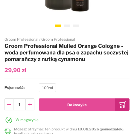
Legowiska
Antystatyki
Szczotki
Akcesoria
Odzież groomerska
Polecane karmy dla psów
Kocyki
Do oczu
Trymowanie
Literatura
Czystość i dezynfekcja
Przejdź na początek galerii
Groom Professional
Groom Professional
Kagańce
Do uszu
Kokardki
Nożyczki
Torby, kuferki
Groom Professional Mulled Orange Cologne -
woda perfumowana dla psa o zapachu soczystej
pomarańczy z nutką cynamonu
Miski, poidła, maty
Do higieny jamy ustnej
Papilotowanie
Degażówki
29,90 zł
Smycze
Do łap
Higiena jamy ustnej
Pojemność
100ml
Obroże
Do stylizacji
Szelki
Do koloryzacji
W magazynie
Możesz otrzymać ten produkt w dniu
10.08.2026 (poniedziałek)
,
Ubranka dla psów
Poprawiające kolor
jeżeli zakupisz go teraz