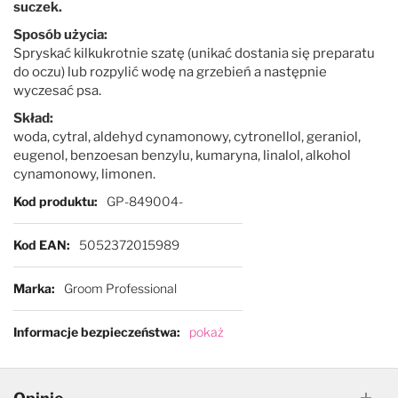
suczek.
Sposób użycia:
Pies w samochodzie
Najpopularniejsze marki
Spryskać kilkukrotnie szatę (unikać dostania się preparatu
do oczu) lub rozpylić wodę na grzebień a następnie
wyczesać psa.
Drzwiczki dla psa i kota
Skład:
woda, cytral, aldehyd cynamonowy, cytronellol, geraniol,
Pozostałe
eugenol, benzoesan benzylu, kumaryna, linalol, alkohol
cynamonowy, limonen.
Więcej informacji
Kod produktu
GP-849004-
Kod EAN
5052372015989
Marka
Groom Professional
Informacje bezpieczeństwa
pokaż