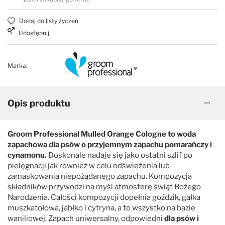
Czystość i higiena
Do papilotowania
Dodaj do listy życzeń
Udostępnij
Zabawki
Perfumy
Marka:
Apteczka
Dla kotów
Opis produktu
Maty, ręczniki chłodzące
Dla koni
Groom Professional Mulled Orange Cologne to woda
Ringówki, łańcuszki
Na skaleczenia
zapachowa dla psów o przyjemnym zapachu pomarańczy i
cynamonu.
Doskonale nadaje się jako ostatni szlif po
Lokalizatory
Profilaktyczne
pielęgnacji jak również w celu odświeżenia lub
zamaskowania niepożądanego zapachu. Kompozycja
składników przywodzi na myśl atmosferę świąt Bożego
Trening i sport
Preparaty na owady
Narodzenia. Całości kompozycji dopełnia goździk, gałka
muszkatołowa, jabłko i cytryna, a to wszystko na bazie
waniliowej. Zapach uniwersalny, odpowiedni
dla psów i
Na pchły i kleszcze
Zestawy