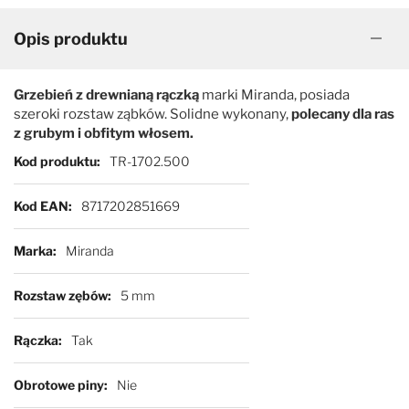
Opis produktu
Grzebień z drewnianą rączką
marki Miranda, posiada
szeroki rozstaw ząbków. Solidne wykonany,
polecany dla ras
z grubym i obfitym włosem.
Więcej informacji
Kod produktu
TR-1702.500
Kod EAN
8717202851669
Marka
Miranda
Rozstaw zębów
5 mm
Rączka
Tak
Obrotowe piny
Nie