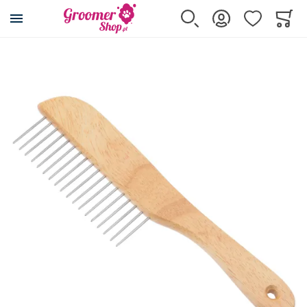
Przejdź na stronę główną
Szukaj
Zaloguj się
Ulubione
Koszy
Minicar
Przejdź na koniec galerii