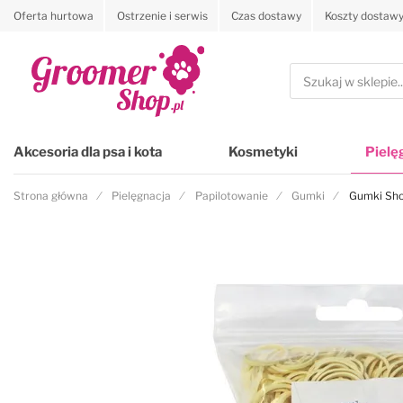
Oferta hurtowa
Ostrzenie i serwis
Czas dostawy
Koszty dostaw
Przejdź na stronę główną
Szukaj
Akcesoria dla psa i kota
Kosmetyki
Pielę
Strona główna
Pielęgnacja
Papilotowanie
Gumki
Gumki Show
Przejdź na koniec galerii