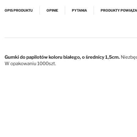
Przejdź na początek galerii
OPIS PRODUKTU
OPINIE
PYTANIA
PRODUKTY POWIĄZ
Gumki do papilotów koloru białego, o średnicy 1,5cm.
Niezbęd
W opakowaniu 1000szt.