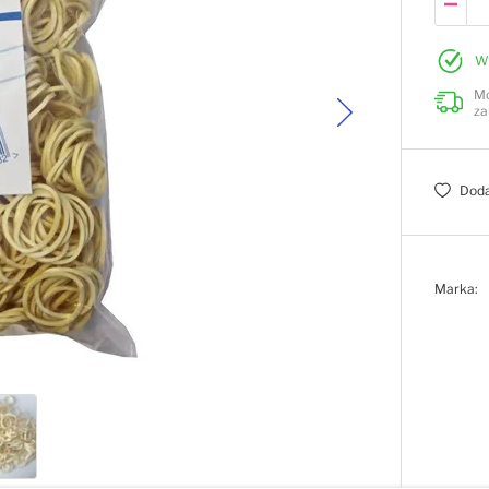
W
Mo
za
Doda
Marka: