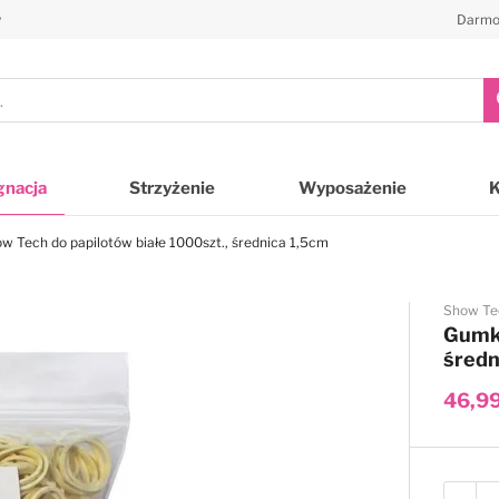
y
Darmo
gnacja
Strzyżenie
Wyposażenie
 Tech do papilotów białe 1000szt., średnica 1,5cm
Show Te
Gumki
średn
46,99