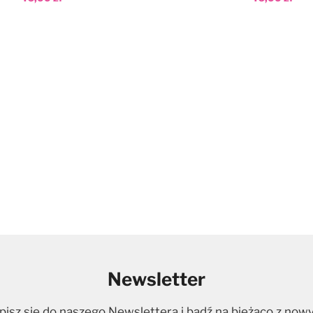
aj do koszyka
Dodaj do koszyka
Newsletter
pisz się do naszego Newslettera i bądź na bieżąco z now