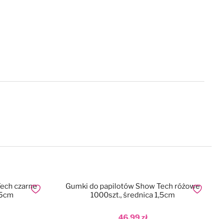
ech czarne
Gumki do papilotów Show Tech różowe
Dodaj do ulubionych
Dodaj do
,5cm
1000szt., średnica 1,5cm
46,99 zł