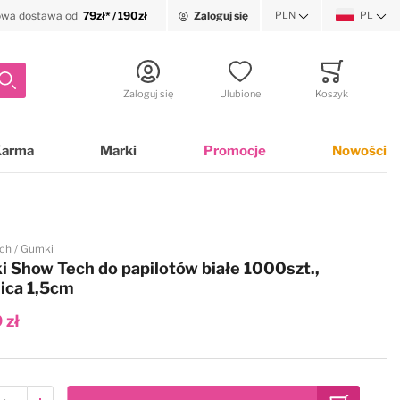
wa dostawa od
79zł* / 190zł
Zaloguj się
PLN
PL
Waluta
Język
Szukaj
Zaloguj się
Ulubione
Koszyk
Minicart
Karma
Marki
Promocje
Nowości
ch
Gumki
 Show Tech do papilotów białe 1000szt.,
ica 1,5cm
 zł