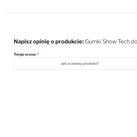
Napisz opinię o produkcie:
Gumki Show Tech do 
Twoja ocena:
1 star
2 stars
3 stars
4 stars
5 stars
Jak oceniasz produkt?