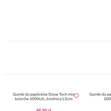
Gumki do papilotów Show Tech mix
Gumki do pa
Dodaj do ulubionych
kolorów 1000szt., średnica 1,5cm
100
46,99 zł