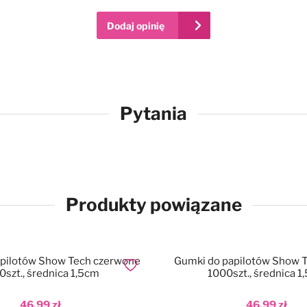
Dodaj opinię
Pytania
Produkty powiązane
pilotów Show Tech czerwone
Gumki do papilotów Show T
Dodaj do ulubionych
0szt., średnica 1,5cm
1000szt., średnica 1
46,99 zł
46,99 zł