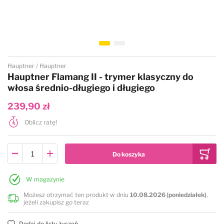
Przejdź na początek galerii
Hauptner
Hauptner
Hauptner Flamang II - trymer klasyczny do
włosa średnio-długiego i długiego
239,90 zł
Oblicz ratę!
W magazynie
Możesz otrzymać ten produkt w dniu
10.08.2026 (poniedziałek)
,
jeżeli zakupisz go teraz
Dodaj do listy życzeń