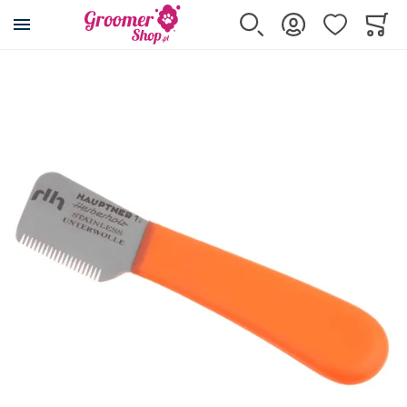
Przejdź na stronę główną
Szukaj
Zaloguj się
Ulubione
Koszy
Minicar
Przejdź na koniec galerii