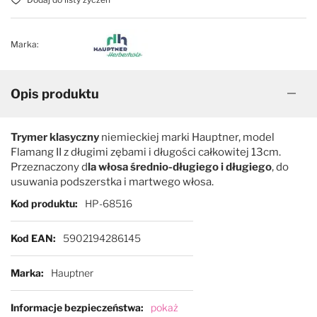
Marka:
Opis produktu
Trymer klasyczny
niemieckiej marki Hauptner, model
Flamang II z długimi zębami i długości całkowitej 13cm.
Przeznaczony d
la włosa średnio-długiego i długiego
, do
usuwania podszerstka i martwego włosa.
Więcej informacji
Kod produktu
HP-68516
Kod EAN
5902194286145
Marka
Hauptner
Informacje bezpieczeństwa
pokaż