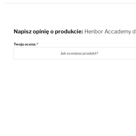
Napisz opinię o produkcie:
Henbor Accademy de
Twoja ocena:
1 star
2 stars
3 stars
4 stars
5 stars
Jak oceniasz produkt?