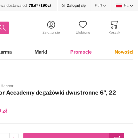
wa dostawa od
79zł* / 190zł
Zaloguj się
PLN
PL
Waluta
Język
Szukaj
Zaloguj się
Ulubione
Koszyk
Minicart
Karma
Marki
Promocje
Nowości
Henbor
or Accademy degażówki dwustronne 6", 22
 zł