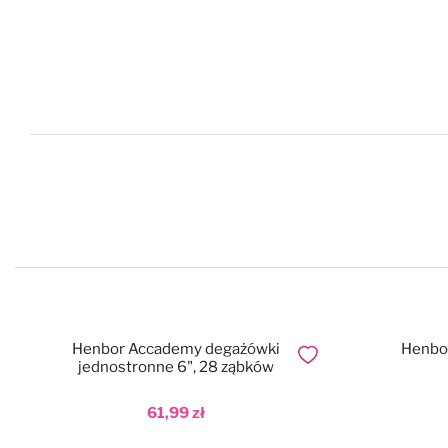
Henbor Accademy degażówki
Henbor
Dodaj do ulubionych
jednostronne 6", 28 ząbków
61,99 zł