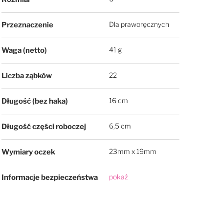
Dla praworęcznych
Przeznaczenie
41 g
Waga (netto)
22
Liczba ząbków
16 cm
Długość (bez haka)
6,5 cm
Długość części roboczej
23mm x 19mm
Wymiary oczek
pokaż
Informacje bezpieczeństwa