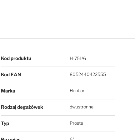
Więcej informacji
Kod produktu
H-751/6
8052440422555
Kod EAN
Henbor
Marka
dwustronne
Rodzaj degażówek
Proste
Typ
6"
Rozmiar