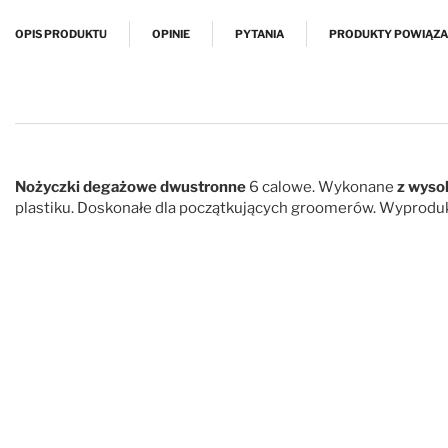
Przejdź na początek galerii
OPIS PRODUKTU
OPINIE
PYTANIA
PRODUKTY POWIĄZ
Nożyczki degażowe dwustronne
6 calowe. Wykonane
z wysok
plastiku. Doskonałe dla początkujących groomerów. Wyprod