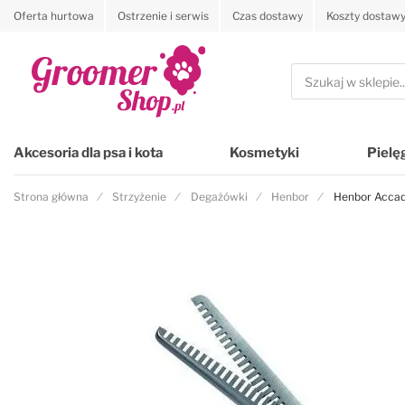
Oferta hurtowa
Ostrzenie i serwis
Czas dostawy
Koszty dostaw
Przejdź na stronę główną
Szukaj
Akcesoria dla psa i kota
Kosmetyki
Pielę
Strona główna
Strzyżenie
Degażówki
Henbor
Henbor Accad
Przejdź na koniec galerii