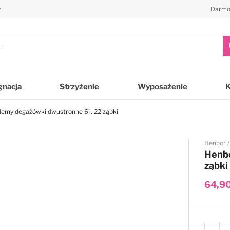
y
Darmo
gnacja
Strzyżenie
Wyposażenie
emy degażówki dwustronne 6", 22 ząbki
Henbor
Henb
ząbki
64,90