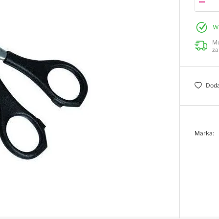
W
Mo
za
Doda
Marka: