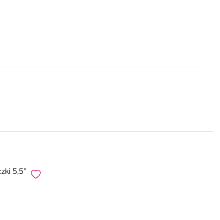
ki 5,5"
Dodaj do ulubionych