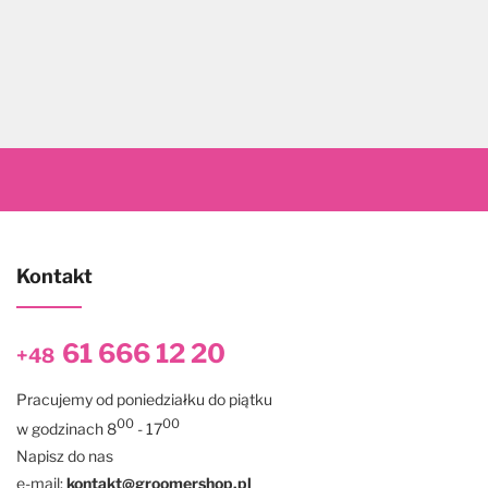
Kontakt
61 666 12 20
+48
Pracujemy od poniedziałku do piątku
00
00
w godzinach 8
- 17
Napisz do nas
e-mail:
kontakt@groomershop.pl