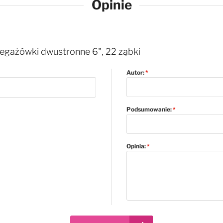
Opinie
gażówki dwustronne 6", 22 ząbki
Autor:
Podsumowanie:
Opinia: