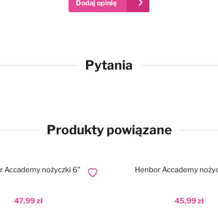
Dodaj opinię
Pytania
Produkty powiązane
 Accademy nożyczki 6"
Henbor Accademy nożycz
Dodaj do ulubionych
47,99 zł
45,99 zł