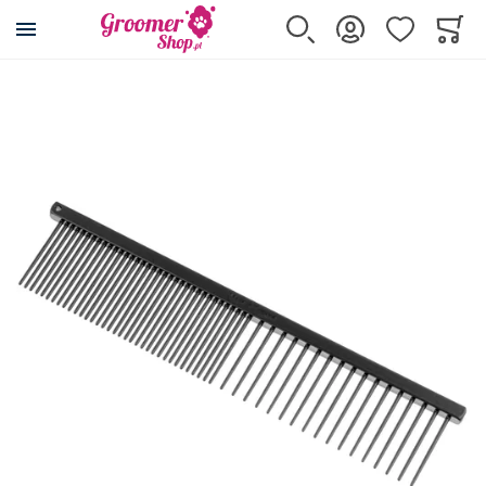
Przejdź na stronę główną
Szukaj
Zaloguj się
Ulubione
Koszy
Minicar
Przejdź na koniec galerii