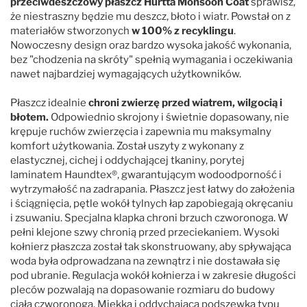
przeciwdeszczowy płaszcz Hurtta Monsoon Coat
sprawisz,
że niestraszny będzie mu deszcz, błoto i wiatr. Powstał on z
materiałów stworzonych
w 100% z recyklingu
.
Nowoczesny design oraz bardzo wysoka jakość wykonania,
bez "chodzenia na skróty" spełnią wymagania i oczekiwania
nawet najbardziej wymagających użytkowników.
Płaszcz idealnie
chroni zwierzę przed wiatrem, wilgocią i
błotem.
Odpowiednio skrojony i świetnie dopasowany, nie
krępuje ruchów zwierzęcia i zapewnia mu maksymalny
komfort użytkowania. Został uszyty z wykonany z
elastycznej, cichej i oddychającej tkaniny, porytej
laminatem Haundtex®, gwarantującym wodoodporność i
wytrzymałość na zadrapania. Płaszcz jest łatwy do założenia
i ściągnięcia, pętle wokół tylnych łap zapobiegają okręcaniu
i zsuwaniu. Specjalna klapka chroni brzuch czworonoga. W
pełni klejone szwy chronią przed przeciekaniem. Wysoki
kołnierz płaszcza został tak skonstruowany, aby spływająca
woda była odprowadzana na zewnątrz i nie dostawała się
pod ubranie. Regulacja wokół kołnierza i w zakresie długości
pleców pozwalają na dopasowanie rozmiaru do budowy
ciała czworonoga. Miękka i oddychająca podszewka typu