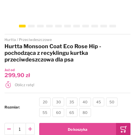
Przejdź na początek galerii
Hurtta
Przeciwdeszczowe
Hurtta Monsoon Coat Eco Rose Hip -
pochodząca z recyklingu kurtka
przeciwdeszczowa dla psa
Już od
299,90 zł
Oblicz ratę!
20
30
35
40
45
50
Rozmiar
55
60
65
80