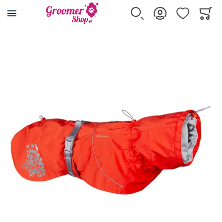
Przejdź na stronę główną
Szukaj
Zaloguj się
Ulubione
Koszy
Minicar
Przejdź na koniec galerii