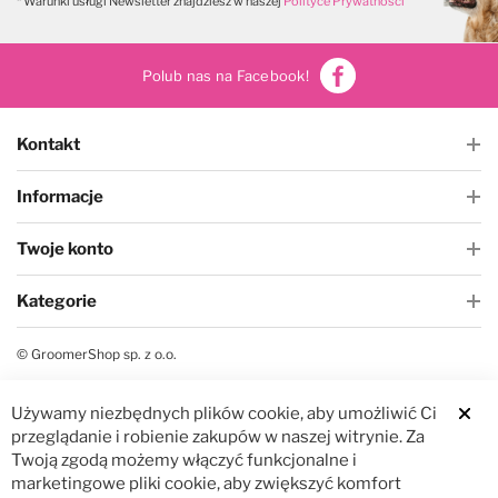
* Warunki usługi Newsletter znajdziesz w naszej
Polityce Prywatności
Polub nas na Facebook!
Kontakt
Informacje
Twoje konto
Kategorie
© GroomerShop sp. z o.o.
Używamy niezbędnych plików cookie, aby umożliwić Ci
Clos
przeglądanie i robienie zakupów w naszej witrynie. Za
Twoją zgodą możemy włączyć funkcjonalne i
marketingowe pliki cookie, aby zwiększyć komfort