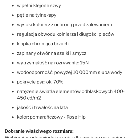
w pełni klejone szwy
pętle na tylne łapy
wysoki kołnierz z ochroną przed zalewaniem
regulacja obwodu kołnierza i długości pleców
klapka chroniąca brzuch
zapinany otwór na szelki i smycz
wytrzymałość na rozrywanie: 15N
wodoodporność: powyżej 10 000mm słupa wody
pokrycie psa: ok. 70%
natężenie światła elementów odblaskowych 400-
450 cd/m2
jakość i trwałość na lata
kolor: pomarańczowy - Rose Hip
Dobranie właściwego rozmiaru:
Wybierając odpowiedni rozmiar dla swojego psa, zmierz