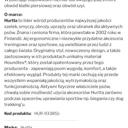
obwód klatki piersiowej oraz obwód szyi.
O marce:
Hurtta
to lider wśród producentów najwyższej jakości
szelek, smyczy, obroży, uprzęży oraz ubranek dla aktywnych
psów. Znana i ceniona firma, która powstała w 2002 roku w
Finlandii. Jej ergonomiczne i niezwykle przydatne akcesoria
treningowe oraz sportowe, są uwielbiane przez ludzi z
całego świata. Oryginalny styl, nowoczesny design, a także
zastosowany w ich produktach unikalny materiał
Houndtex®, który został opatentowany przez tego
producenta - zapewniają psom wygodę, komfort, a także
efektowny wygląd. Produkty tej marki cechują się przede
wszystkim wspaniałą jakością, wytrzymałością oraz
funkcjonalnością. Aktywni fizycznie właściciele psów,
chwalą sobie możliwość użycia akcesoriów Hurtta zarówno
podczas spacerów, uprawiania sportów np. biegania czy dog
trekking’u.
Więcej informacji
Kod produktu
HUR-933851-
Marka
Hurtta