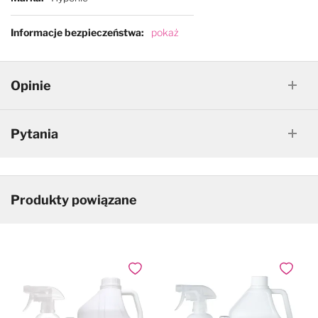
Informacje bezpieczeństwa
pokaż
Opinie
Pytania
Produkty powiązane
Dodaj do ulubionych
Dodaj do