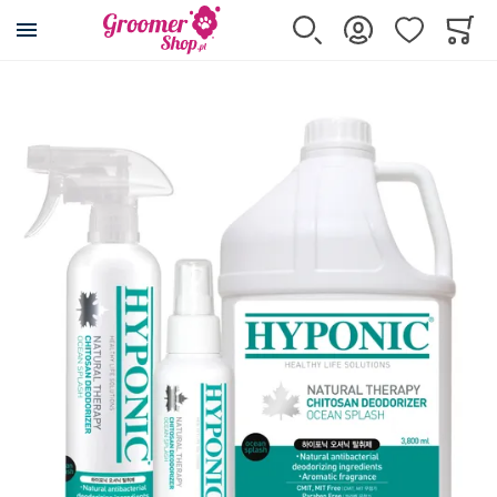
Przejdź na stronę główną
Szukaj
Zaloguj się
Ulubione
Koszy
Minicar
Przejdź na koniec galerii