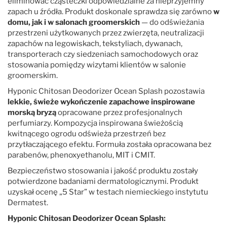
eliminować cząsteczki odpowiedzialne za nieprzyjemny
zapach u źródła. Produkt doskonale sprawdza się zarówno
w
domu, jak i w salonach groomerskich
— do odświeżania
przestrzeni użytkowanych przez zwierzęta, neutralizacji
zapachów na legowiskach, tekstyliach, dywanach,
transporterach czy siedzeniach samochodowych oraz
stosowania pomiędzy wizytami klientów w salonie
groomerskim.
Hyponic Chitosan Deodorizer Ocean Splash pozostawia
lekkie, świeże wykończenie zapachowe inspirowane
morską bryzą
opracowane przez profesjonalnych
perfumiarzy. Kompozycja inspirowana świeżością
kwitnącego ogrodu odświeża przestrzeń bez
przytłaczającego efektu. Formuła została opracowana bez
parabenów, phenoxyethanolu, MIT i CMIT.
Bezpieczeństwo stosowania i jakość produktu zostały
potwierdzone badaniami dermatologicznymi. Produkt
uzyskał ocenę „5 Star” w testach niemieckiego instytutu
Dermatest.
Hyponic Chitosan Deodorizer Ocean Splash: