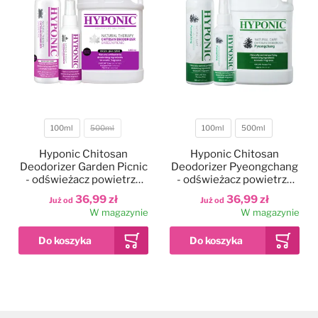
100ml
500ml
100ml
500ml
Pojemność
Pojemność
Hyponic Chitosan
Hyponic Chitosan
Deodorizer Garden Picnic
Deodorizer Pyeongchang
- odświeżacz powietrza
- odświeżacz powietrza
bez dodatku alkoholu,
bez dodatku alkoholu,
36,99 zł
36,99 zł
Już od
Już od
zapach kwiatowy
zapach leśny
W magazynie
W magazynie