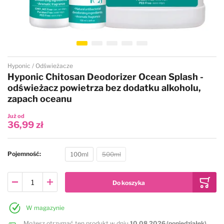
Przejdź na początek galerii
Hyponic
Odświeżacze
Hyponic Chitosan Deodorizer Ocean Splash -
odświeżacz powietrza bez dodatku alkoholu,
zapach oceanu
Już od
36,99 zł
Pojemność
100ml
500ml
W magazynie
Możesz otrzymać ten produkt w dniu
10.08.2026 (poniedziałek)
,