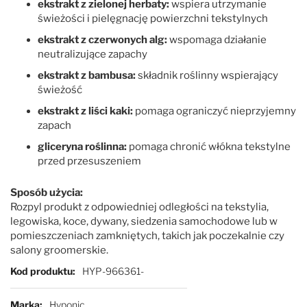
ekstrakt z zielonej herbaty:
wspiera utrzymanie
świeżości i pielęgnację powierzchni tekstylnych
ekstrakt z czerwonych alg:
wspomaga działanie
neutralizujące zapachy
ekstrakt z bambusa:
składnik roślinny wspierający
świeżość
ekstrakt z liści kaki:
pomaga ograniczyć nieprzyjemny
zapach
gliceryna roślinna:
pomaga chronić włókna tekstylne
przed przesuszeniem
Sposób użycia:
Rozpyl produkt z odpowiedniej odległości na tekstylia,
legowiska, koce, dywany, siedzenia samochodowe lub w
pomieszczeniach zamkniętych, takich jak poczekalnie czy
salony groomerskie.
Więcej informacji
Kod produktu
HYP-966361-
Marka
Hyponic