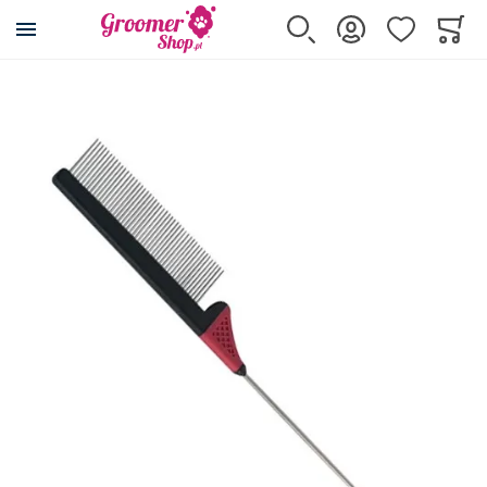
Przejdź na stronę główną
Szukaj
Zaloguj się
Ulubione
Koszy
Minicar
Przejdź na koniec galerii