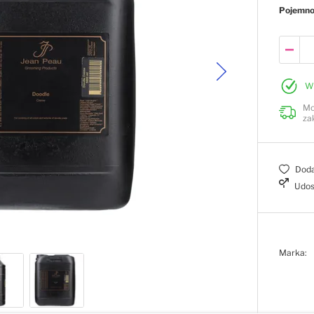
Pojemn
W
Mo
za
Doda
Udos
Marka: