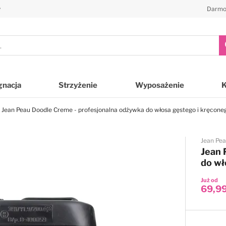
y
Darmo
gnacja
Strzyżenie
Wyposażenie
Jean Peau Doodle Creme - profesjonalna odżywka do włosa gęstego i kręconeg
Jean Pe
Jean 
do wł
Już od
69,99