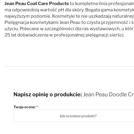
Jean Peau Coat Care Products
to kompletna linia profesjonal
ma odpowiednią wartość pH dla skóry. Bogata gama kosmetyków
najwyższym poziomie. Kosmetyki te nie uszkadzają naturalnej s
Pielęgnacja kosmetykami Jean Peau to czysta przyjemność i 
użyciu. Polecane w szczególności dla ras wystawowych, u któ
25 lat doświadczenia w profesjonalnej pielęgnacji sierści.
Napisz opinię o produkcie:
Jean Peau Doodle Cr
Twoja ocena:
1 star
2 stars
3 stars
4 stars
5 stars
Jak oceniasz produkt?