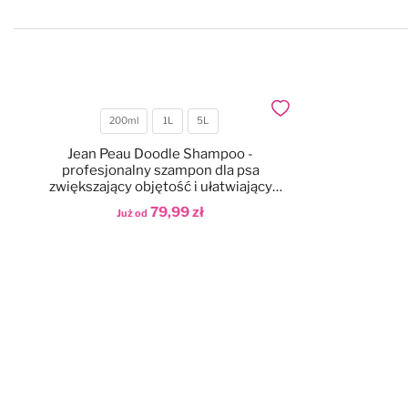
Dodaj do ulubionych
200ml
1L
5L
Pojemność
Jean Peau Doodle Shampoo -
profesjonalny szampon dla psa
zwiększający objętość i ułatwiający
rozczesywanie gęstej i kręconej sierści,
79,99 zł
Już od
koncentrat 1:4
Dodaj do koszyka