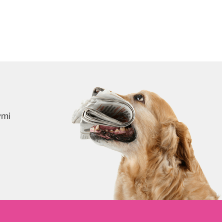
ymi
skrybuj