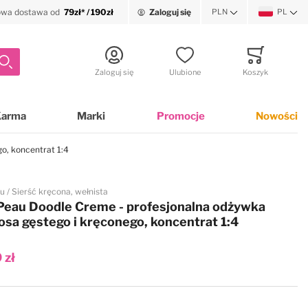
wa dostawa od
79zł* / 190zł
Zaloguj się
PLN
PL
Waluta
Język
Szukaj
Zaloguj się
Ulubione
Koszyk
Minicart
Karma
Marki
Promocje
Nowości
o, koncentrat 1:4
au
Sierść kręcona, wełnista
Peau Doodle Creme - profesjonalna odżywka
osa gęstego i kręconego, koncentrat 1:4
 zł