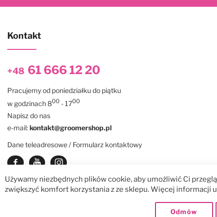
Kontakt
61 666 12 20
+48
Pracujemy od poniedziałku do piątku
00
00
w godzinach 8
- 17
Napisz do nas
e-mail:
kontakt@groomershop.pl
Dane teleadresowe / Formularz kontaktowy
Zobacz nasz Facebook
Zobacz nasz kanał Youtube
See our instagram
Używamy niezbędnych plików cookie, aby umożliwić Ci przegląd
zwiększyć komfort korzystania z ze sklepu. Więcej informacji
© GroomerShop sp. z o.o.
Dostawy:
Odmów