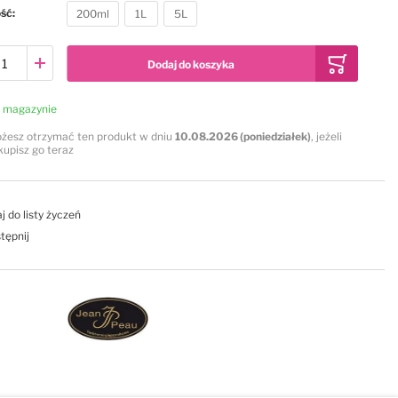
ość
200ml
1L
5L
Dodaj do koszyka
 magazynie
żesz otrzymać ten produkt w dniu
10.08.2026 (poniedziałek)
, jeżeli
kupisz go teraz
j do listy życzeń
tępnij