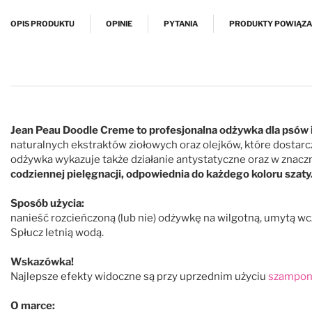
Przejdź na początek galerii
OPIS PRODUKTU
OPINIE
PYTANIA
PRODUKTY POWIĄZ
Jean Peau Doodle Creme to profesjonalna odżywka dla psów i k
naturalnych ekstraktów ziołowych oraz olejków, które dostarc
odżywka wykazuje także działanie antystatyczne oraz w znacz
codziennej pielęgnacji, odpowiednia do każdego koloru szaty
Sposób użycia:
nanieść rozcieńczoną (lub nie) odżywkę na wilgotną, umytą wc
Spłucz letnią wodą.
Wskazówka!
Najlepsze efekty widoczne są przy uprzednim użyciu
szampon
O marce: