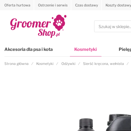
Oferta hurtowa
Ostrzenie i serwis
Czas dostawy
Koszty dostaw
Przejdź na stronę główną
Szukaj
Akcesoria dla psa i kota
Kosmetyki
Pielę
Strona główna
Kosmetyki
Odżywki
Sierść kręcona, wełnista
Przejdź na koniec galerii