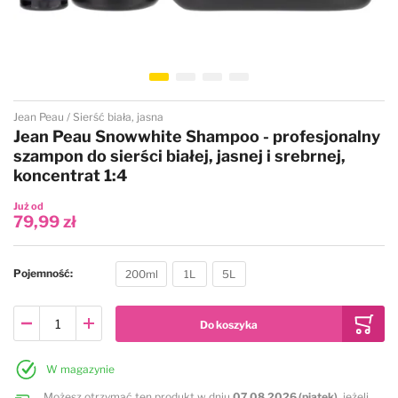
Przejdź na początek galerii
Jean Peau
Sierść biała, jasna
Jean Peau Snowwhite Shampoo - profesjonalny
szampon do sierści białej, jasnej i srebrnej,
koncentrat 1:4
Już od
79,99 zł
Pojemność
200ml
1L
5L
W magazynie
Możesz otrzymać ten produkt w dniu
07.08.2026 (piątek)
, jeżeli