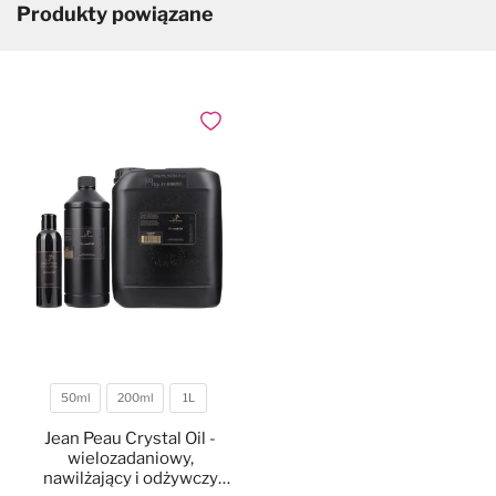
Produkty powiązane
Dodaj do ulubionych
50ml
200ml
1L
Pojemność
Jean Peau Crystal Oil -
wielozadaniowy,
nawilżający i odżywczy