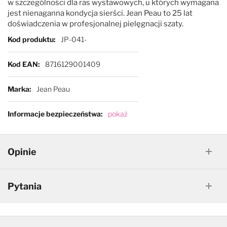
w szczególności dla ras wystawowych, u których wymagana
jest nienaganna kondycja sierści. Jean Peau to 25 lat
doświadczenia w profesjonalnej pielęgnacji szaty.
Więcej informacji
Kod produktu
JP-041-
Kod EAN
8716129001409
Marka
Jean Peau
Informacje bezpieczeństwa
pokaż
Opinie
Pytania