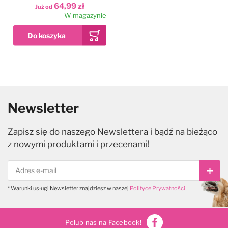
olejek do pielęgnacji
64,99 zł
Już od
sierści zwierząt
W magazynie
Newsletter
Zapisz się do naszego Newslettera i bądź na bieżąco
z nowymi produktami i przecenami!
Subs
* Warunki usługi Newsletter znajdziesz w naszej
Polityce Prywatności
Polub nas na Facebook!