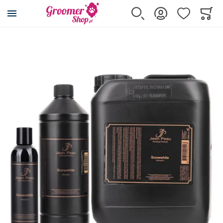
Przejdź na stronę główną
Szukaj
Zaloguj się
Ulubione
Koszy
Minicar
Przejdź na koniec galerii