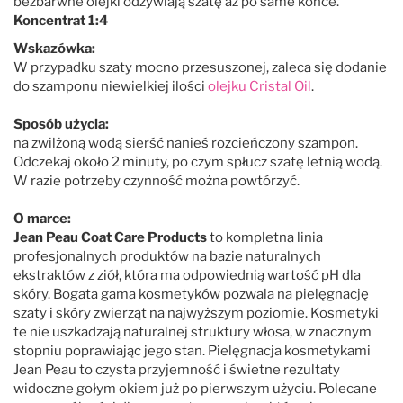
bezbarwne olejki odżywiają szatę aż po same końce.
Koncentrat 1:4
Wskazówka:
W przypadku szaty mocno przesuszonej, zaleca się dodanie
do szamponu niewielkiej ilości
olejku Cristal Oil
.
Sposób użycia:
na zwilżoną wodą sierść nanieś rozcieńczony szampon.
Odczekaj około 2 minuty, po czym spłucz szatę letnią wodą.
W razie potrzeby czynność można powtórzyć.
O marce:
Jean Peau Coat Care Products
to kompletna linia
profesjonalnych produktów na bazie naturalnych
ekstraktów z ziół, która ma odpowiednią wartość pH dla
skóry. Bogata gama kosmetyków pozwala na pielęgnację
szaty i skóry zwierząt na najwyższym poziomie. Kosmetyki
te nie uszkadzają naturalnej struktury włosa, w znacznym
stopniu poprawiając jego stan. Pielęgnacja kosmetykami
Jean Peau to czysta przyjemność i świetne rezultaty
widoczne gołym okiem już po pierwszym użyciu. Polecane