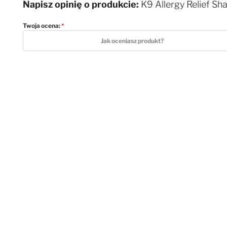
Napisz opinię o produkcie:
K9 Allergy Relief Sh
Twoja ocena:
1 star
2 stars
3 stars
4 stars
5 stars
Jak oceniasz produkt?