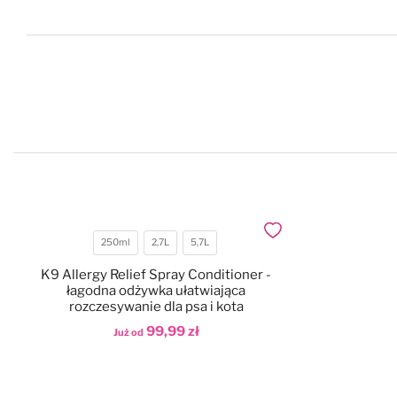
Dodaj do ulubionych
250ml
2,7L
5,7L
Pojemność
K9 Allergy Relief Spray Conditioner -
łagodna odżywka ułatwiająca
rozczesywanie dla psa i kota
99,99 zł
Już od
Dodaj do koszyka