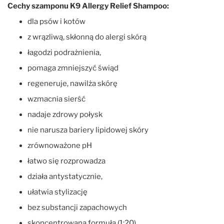
Cechy szamponu K9 Allergy Relief Shampoo:
dla psów i kotów
z wrązliwą, skłonną do alergi skórą
łagodzi podrażnienia,
pomaga zmniejszyć świąd
regeneruje, nawilża skórę
wzmacnia sierść
nadaje zdrowy połysk
nie narusza bariery lipidowej skóry
zrównoważone pH
łatwo się rozprowadza
działa antystatycznie,
ułatwia stylizację
bez substancji zapachowych
skoncentrowana formuła (1:20)