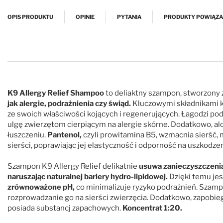
Przejdź na początek galerii
OPIS PRODUKTU
OPINIE
PYTANIA
PRODUKTY POWIĄZ
K9 Allergy Relief Shampoo
to deliaktny szampon, stworzony 
jak alergie, podrażnienia czy świąd.
Kluczowymi składnikami ko
ze swoich właściwości kojących i regenerujących. Łagodzi pod
ulgę zwierzętom cierpiącym na alergie skórne. Dodatkowo, alo
łuszczeniu.
Pantenol,
czyli prowitamina B5, wzmacnia sierść, n
sierści, poprawiając jej elastyczność i odporność na uszkodz
Szampon K9 Allergy Relief delikatnie
usuwa zanieczyszczenia 
naruszając naturalnej bariery hydro-lipidowej.
Dzięki temu jes
zrównoważone pH,
co minimalizuje ryzyko podrażnień. Szampo
rozprowadzanie go na sierści zwierzęcia. Dodatkowo, zapobiega 
posiada substancj zapachowych.
Koncentrat 1:20.