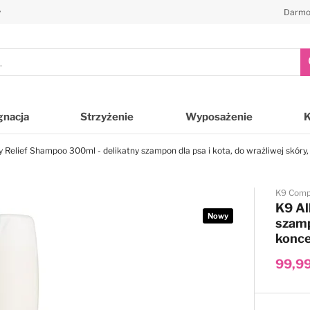
y
Darmo
gnacja
Strzyżenie
Wyposażenie
y Relief Shampoo 300ml - delikatny szampon dla psa i kota, do wrażliwej skóry,
K9 Comp
K9 Al
Nowy
szamp
konce
99,99