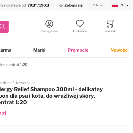
wa dostawa od
79zł* / 190zł
Zaloguj się
PLN
PL
Waluta
Język
Szukaj
Zaloguj się
Ulubione
Koszyk
Minicart
Karma
Marki
Promocje
Nowości
 koncentrat 1:20
etition
Uniwersalne
lergy Relief Shampoo 300ml - delikatny
on dla psa i kota, do wrażliwej skóry,
ntrat 1:20
 zł