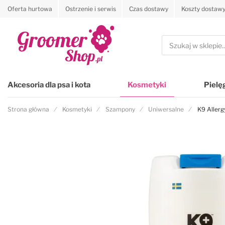
Oferta hurtowa
Ostrzenie i serwis
Czas dostawy
Koszty dostaw
Przejdź na stronę główną
Szukaj
Akcesoria dla psa i kota
Kosmetyki
Pielę
Strona główna
Kosmetyki
Szampony
Uniwersalne
K9 Allerg
Przejdź na koniec galerii