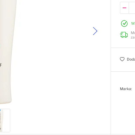
W
Mo
za
Doda
Marka: