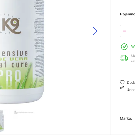
Pojemn
W
Mo
za
Doda
Udos
Marka: