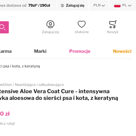
wa dostawa od
79zł* / 190zł
Zaloguj się
PLN
PL
Waluta
Język
Szukaj
Zaloguj się
Ulubione
Koszyk
Minicart
Karma
Marki
Promocje
Nowości
 psa i kota, z keratyną
etition
Nawilżające i odbudowujące
tensive Aloe Vera Coat Cure - intensywna
ka aloesowa do sierści psa i kota, z keratyną
0 zł
licz ratę!