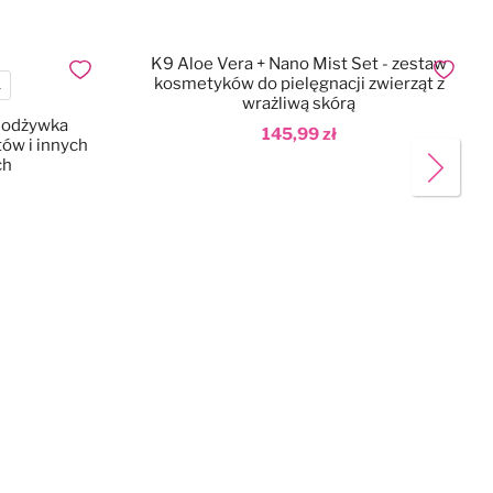
K9 Aloe Vera + Nano Mist Set - zestaw
Dodaj do ulubionych
Dodaj do
kosmetyków do pielęgnacji zwierząt z
L
wrażliwą skórą
- odżywka
145,99 zł
tów i innych
ch
Dodaj do koszyka