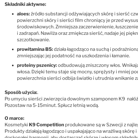
Składniki aktywne:
aloes:
źródło substancji odżywiających skórę i sierść c
powierzchni skóry i sierści film chroniący je przed wy
środowiskowych. Zmniejsza zaczerwienienie, łuszczenie
i zadrapań. Nawilża oraz zmiękcza sierść, nadaje jej piękny
szczotkowanie.
prowitamina B5:
działa łagodząco na suchą i podrażnioną
zmniejszając jej podatność na uszkodzenia i łamanie.
proteiny pszenicy:
odbudowują zniszczony włos. Wnikają 
włosa. Dzięki temu staje się mocny, sprężysty i mniej po
powierzchnia sierści odbija światło i utrudnia wnikanie 
Sposób użycia:
.
Po umyciu sierści zwierzęcia dowolnym szamponem K9 nałóż o
Pozostaw na 5-15minut. Spłucz letnią wodą.
O marce:
Kosmetyki
K9 Competition
produkowane są w Szwecji z najle
Produkty działają łagodząco i uspakajająco na wrażliwą skórę
doskonałej harmonii, aby dostarczać skórze i włosom składni