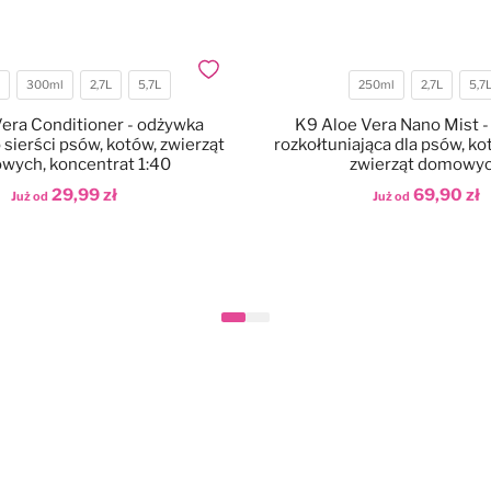
Dodaj do ulubionych
300ml
2,7L
5,7L
250ml
2,7L
5,7
ość
Pojemność
era Conditioner - odżywka
K9 Aloe Vera Nano Mist 
sierści psów, kotów, zwierząt
rozkołtuniająca dla psów, ko
wych, koncentrat 1:40
zwierząt domowy
29,99 zł
69,90 zł
Już od
Już od
aj do koszyka
Dodaj do koszyka