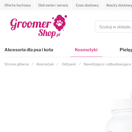
Oferta hurtowa
Ostrzenie i serwis
Czas dostawy
Koszty dostaw
Przejdź na stronę główną
Szukaj
Akcesoria dla psa i kota
Kosmetyki
Pielę
Strona główna
Kosmetyki
Odżywki
Nawilżające i odbudowujące
Przejdź na koniec galerii