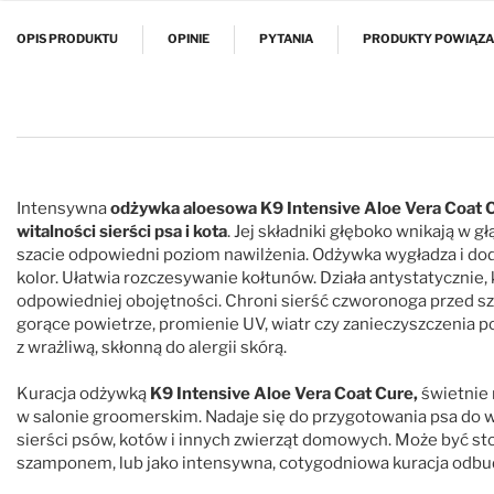
Przejdź na początek galerii
OPIS PRODUKTU
OPINIE
PYTANIA
PRODUKTY POWIĄZ
Intensywna
odżywka aloesowa K9 Intensive Aloe Vera Coat 
witalności sierści psa i kota
. Jej składniki głęboko wnikają w g
szacie odpowiedni poziom nawilżenia. Odżywka wygładza i dodaj
kolor. Ułatwia rozczesywanie kołtunów. Działa antystatycznie,
odpowiedniej obojętności. Chroni sierść czworonoga przed s
gorące powietrze, promienie UV, wiatr czy zanieczyszczenia
z wrażliwą, skłonną do alergii skórą.
Kuracja odżywką
K9 Intensive Aloe Vera Coat Cure,
świetnie 
w salonie groomerskim. Nadaje się do przygotowania psa do 
sierści psów, kotów i innych zwierząt domowych. Może być st
szamponem, lub jako intensywna, cotygodniowa kuracja odbu