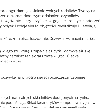
zworonoga. Hamuje działanie wolnych rodników. Tworzy na
suszeniem oraz szkodliwym działaniem czynników
 i swędzenie skóry, przyśpiesza gojenie drobnych skaleczeń
 połysk. Dodaje sierści objętości, rewitalizuje i ułatwia jej
 skórę, zmniejsza łuszczenie. Odżywia i wzmacnia sierść,
w jego strukturę, uzupełniają ubytki i domykają łuskę
datny na zniszczenia oraz utratę wilgoci. Gładka
zanieczyszczeń.
dżywkę na wilgotną sierść i przeczesz grzebieniem.
pszych naturalnych składników dostępnych na rynku.
 i nie podrażniają. Skład kosmetyków komponowany jest w
ków odżywczych, dać odpowiedni poziom nawilżenia i