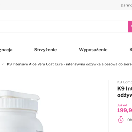
y
Darmo
gnacja
Strzyżenie
Wyposażenie
K9 Intensive Aloe Vera Coat Cure - intensywna odżywka aloesowa do sierści
K9 Comp
K9 In
odżyw
Już od
199,9
Ob