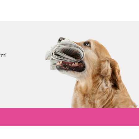
ymi
skrybuj