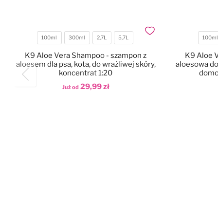
Dodaj do ulubionych
100ml
300ml
2,7L
5,7L
100ml
Pojemność
Pojemn
K9 Aloe Vera Shampoo - szampon z
K9 Aloe V
aloesem dla psa, kota, do wrażliwej skóry,
aloesowa do 
koncentrat 1:20
domo
29,99 zł
Już od
Dodaj do koszyka
Dod