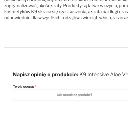
zoptymalizować jakość szaty. Produkty są łatwe w użyciu, poma
kosmetyków K9 skraca się czas suszenia, a szata na długi cza
odpowiednie dla wszystkich rodzajów zwierząt, włosa, ras oraz
Napisz opinię o produkcie:
K9 Intensive Aloe Ve
Twoja ocena:
1 star
2 stars
3 stars
4 stars
5 stars
Jak oceniasz produkt?