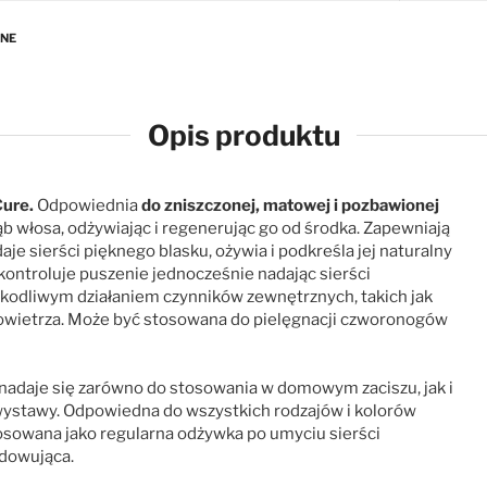
ANE
Opis produktu
Cure.
Odpowiednia
do zniszczonej, matowej i pozbawionej
łąb włosa, odżywiając i regenerując go od środka. Zapewniają
e sierści pięknego blasku, ożywia i podkreśla jej naturalny
 kontroluje puszenie jednocześnie nadając sierści
zkodliwym działaniem czynników zewnętrznych, takich jak
 powietrza. Może być stosowana do pielęgnacji czworonogów
nadaje się zarówno do stosowania w domowym zaciszu, jak i
wystawy. Odpowiedna do wszystkich rodzajów i kolorów
osowana jako regularna odżywka po umyciu sierści
dowująca.