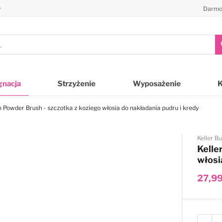
y
Darmo
gnacja
Strzyżenie
Wyposażenie
n Powder Brush - szczotka z koziego włosia do nakładania pudru i kredy
Keller B
Kelle
włosi
27,99