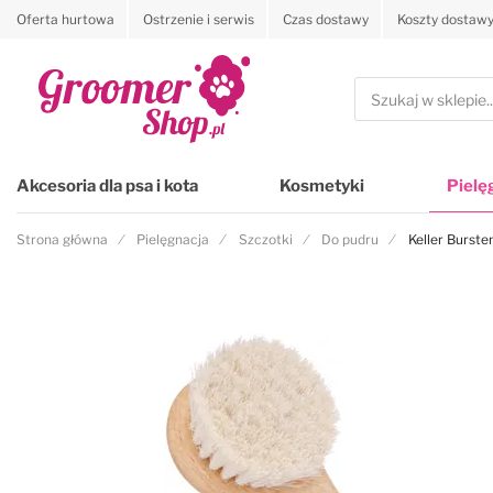
Oferta hurtowa
Ostrzenie i serwis
Czas dostawy
Koszty dostaw
Przejdź na stronę główną
Szukaj
Akcesoria dla psa i kota
Kosmetyki
Pielę
Strona główna
Pielęgnacja
Szczotki
Do pudru
Keller Burste
Przejdź na koniec galerii