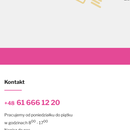
Kontakt
61 666 12 20
+48
Pracujemy od poniedziałku do piątku
00
00
w godzinach 8
- 17
Napisz do nas