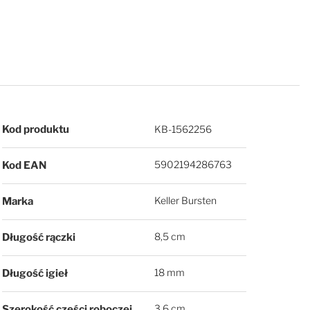
Więcej informacji
Kod produktu
KB-1562256
5902194286763
Kod EAN
Keller Bursten
Marka
8,5 cm
Długość rączki
18 mm
Długość igieł
3,6 cm
Szerokość części roboczej