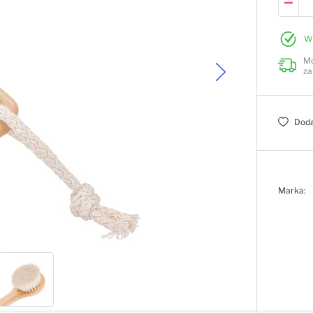
W
Mo
za
Doda
Marka: