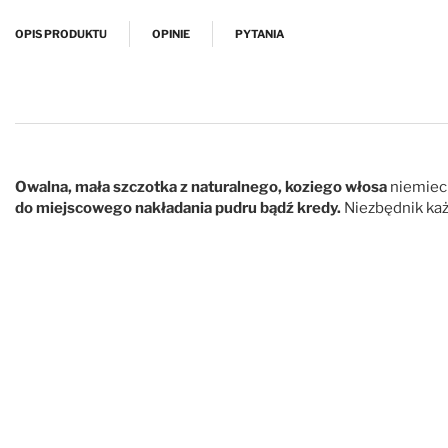
Przejdź na początek galerii
OPIS PRODUKTU
OPINIE
PYTANIA
Owalna, mała szczotka z naturalnego, koziego włosa
niemiec
do miejscowego nakładania pudru bądź kredy.
Niezbędnik ka