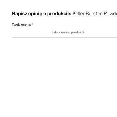
Napisz opinię o produkcie:
Keller Bursten Powde
Twoja ocena:
1 star
2 stars
3 stars
4 stars
5 stars
Jak oceniasz produkt?