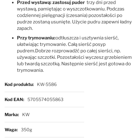
Przed wystawą: zastosuj puder
trzy dni przed
wystawą, pamiętając o wyszczotkowaniu. Podczas
codziennej pielęgnacji (czesania) pozostałości po
pudrze zostaną usunięte. Użycie pudru zapewni ładny
zapach.
Przy trymowaniu:
odtłuszcza i usztywnia sierść,
ułatwiając trymowanie. Całą sierść posyp
pudrem.Dobrze rozprowadźć po całej sierści, np.
używając szczotki. Pozostałości wyczesz grzebieniem
lub twardą szczotką. Następnie sierść jest gotowa do
trymowania.
Więcej informacji
Kod produktu
KW-5586
Kod EAN
5705574055863
Marka
KW
Waga
350g