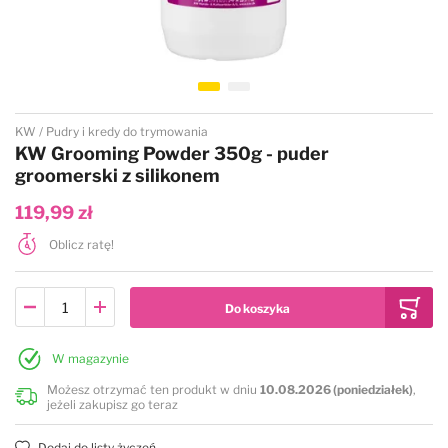
Danish Twin King
Groom Professional
Groom Professional
Groomer.dk
Przejdź na początek galerii
KW
Pudry i kredy do trymowania
Mars Coat King - drewno
Ideal Dog/Chadog
KW Grooming Powder 350g - puder
groomerski z silikonem
Mars Coat King - home
Hauptner
119,99 zł
Oblicz ratę!
Mars Coat King - plastik
Mars
Miranda
Miranda
W magazynie
Moser
Show Tech
Możesz otrzymać ten produkt w dniu
10.08.2026 (poniedziałek)
,
jeżeli zakupisz go teraz
Show Tech
Special One
Dodaj do listy życzeń