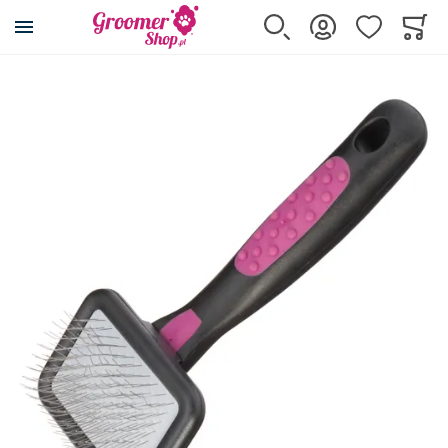
Przejdź na stronę główną
Szukaj
Zaloguj się
Ulubione
Koszy
Minicar
Przejdź na koniec galerii