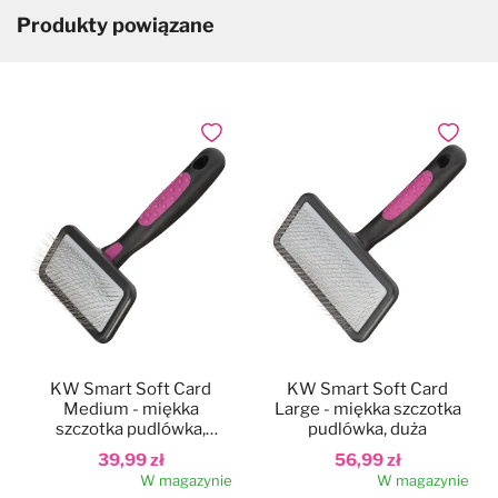
Produkty powiązane
Dodaj do ulubionych
Dodaj do
KW Smart Soft Card
KW Smart Soft Card
Medium - miękka
Large - miękka szczotka
szczotka pudlówka,
pudlówka, duża
średnia
39,99 zł
56,99 zł
W magazynie
W magazynie