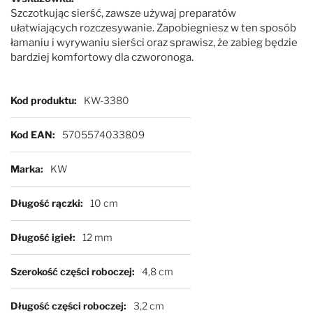
Szczotkując sierść, zawsze używaj preparatów
ułatwiających rozczesywanie. Zapobiegniesz w ten sposób
łamaniu i wyrywaniu sierści oraz sprawisz, że zabieg będzie
bardziej komfortowy dla czworonoga.
Więcej informacji
Kod produktu
KW-3380
Kod EAN
5705574033809
Marka
KW
Długość rączki
10 cm
Długość igieł
12 mm
Szerokość części roboczej
4,8 cm
Długość części roboczej
3,2 cm