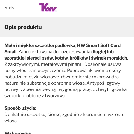
Marka:
Opis produktu
Mała i miękka szczotka pudlówka
,
KW Smart Soft Card
Small
. Zaprojektowana do rozczesywania
długiej lub
szorstkiej sierści psów, kotów, królików i świnek morskich.
Z zakrzywionymi, metalowymi pinami. Doskonale usuwa
luźny włos i zanieczyszczenia. Poprawia ukrwienie skóry,
pobudza mieszki włosowe, równomiernie rozprowadza
naturalnie substancje ochronne włosa. Antypoślizgowy
uchwyt zapewnia pewną i wygodną pracę. Uchwyt i główka
szczotki zrobione z tworzywa.
Sposób użycia:
Delikatnie szczotkuj sierść, zgodnie z kierunkiem wzrostu
włosa.
Wskazówka: