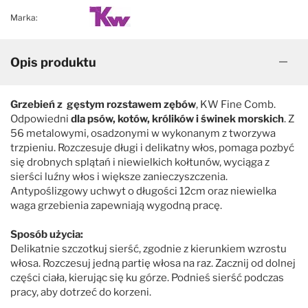
Marka:
Opis produktu
Grzebień z gęstym rozstawem zębów
, KW Fine Comb.
Odpowiedni
dla psów, kotów, królików i świnek morskich
. Z
56 metalowymi, osadzonymi w wykonanym z tworzywa
trzpieniu. Rozczesuje długi i delikatny włos, pomaga pozbyć
się drobnych splątań i niewielkich kołtunów, wyciąga z
sierści luźny włos i większe zanieczyszczenia.
Antypoślizgowy uchwyt o długości 12cm oraz niewielka
waga grzebienia zapewniają wygodną pracę.
Sposób użycia:
Delikatnie szczotkuj sierść, zgodnie z kierunkiem wzrostu
włosa. Rozczesuj jedną partię włosa na raz. Zacznij od dolnej
części ciała, kierując się ku górze. Podnieś sierść podczas
pracy, aby dotrzeć do korzeni.