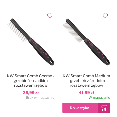
Dodaj do ulubionych
Dodaj do
KW Smart Comb Coarse -
KW Smart Comb Medium
grzebień z rzadkim
- grzebień z średnim
rozstawem zębów
rozstawem zębów
39,99 zł
41,99 zł
Brak w magazynie
W magazynie