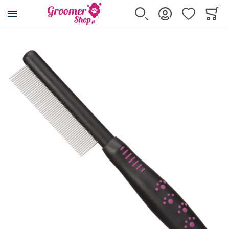
Przejdź na stronę główną
Szukaj
Zaloguj się
Ulubione
Koszy
Minicar
Przejdź na koniec galerii