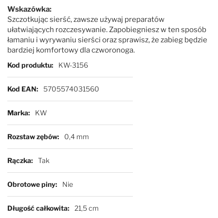
Wskazówka:
Szczotkując sierść, zawsze używaj preparatów
ułatwiających rozczesywanie. Zapobiegniesz w ten sposób
łamaniu i wyrywaniu sierści oraz sprawisz, że zabieg będzie
bardziej komfortowy dla czworonoga.
Więcej informacji
Kod produktu
KW-3156
Kod EAN
5705574031560
Marka
KW
Rozstaw zębów
0,4 mm
Rączka
Tak
Obrotowe piny
Nie
Długość całkowita
21,5 cm