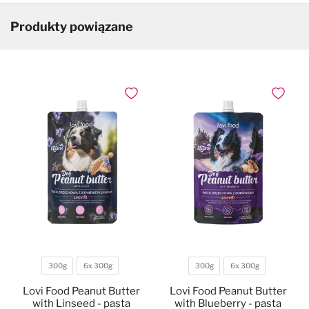
Produkty powiązane
Dodaj do ulubionych
Dodaj do
300g
6x 300g
300g
6x 300g
Waga
Waga
Lovi Food Peanut Butter
Lovi Food Peanut Butter
with Linseed - pasta
with Blueberry - pasta