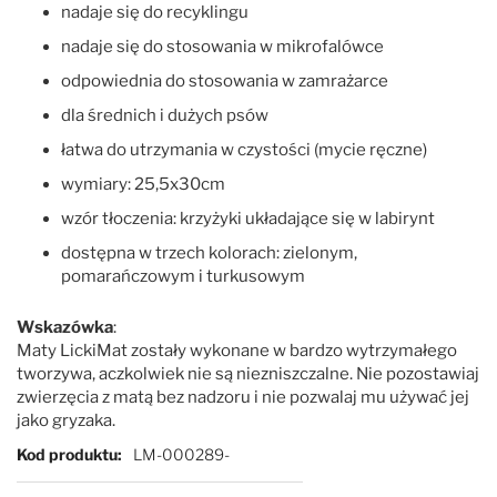
nadaje się do recyklingu
nadaje się do stosowania w mikrofalówce
odpowiednia do stosowania w zamrażarce
dla średnich i dużych psów
łatwa do utrzymania w czystości (mycie ręczne)
wymiary: 25,5x30cm
wzór tłoczenia: krzyżyki układające się w labirynt
dostępna w trzech kolorach: zielonym,
pomarańczowym i turkusowym
Wskazówka
:
Maty LickiMat zostały wykonane w bardzo wytrzymałego
tworzywa, aczkolwiek nie są niezniszczalne. Nie pozostawiaj
zwierzęcia z matą bez nadzoru i nie pozwalaj mu używać jej
jako gryzaka.
Więcej informacji
Kod produktu
LM-000289-