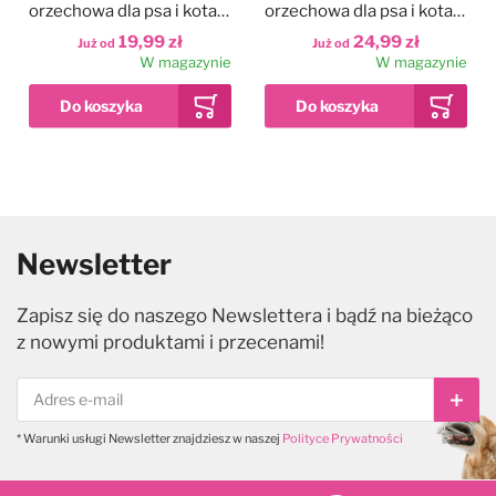
orzechowa dla psa i kota, z
orzechowa dla psa i kota, z
siemieniem lnianym
borówkami
19,99 zł
24,99 zł
Już od
Już od
W magazynie
W magazynie
Newsletter
Zapisz się do naszego Newslettera i bądź na bieżąco
z nowymi produktami i przecenami!
Subs
* Warunki usługi Newsletter znajdziesz w naszej
Polityce Prywatności