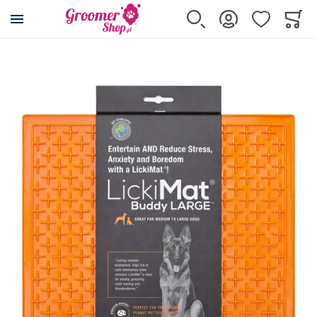
Przejdź na stronę główną
Szukaj
Zaloguj się
Ulubione
Koszy
Minicar
Przejdź na koniec galerii