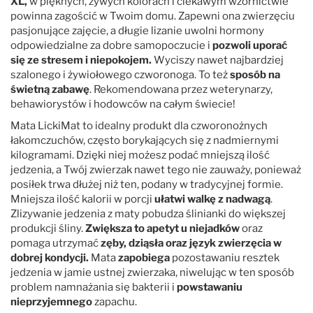
XL,
w pięknych, żywych kolorach i ciekawym wzornictwie
powinna zagościć w Twoim domu. Zapewni ona zwierzęciu
pasjonujące zajęcie, a długie lizanie uwolni hormony
odpowiedzialne za dobre samopoczucie i
pozwoli uporać
się ze stresem i niepokojem.
Wyciszy nawet najbardziej
szalonego i żywiołowego czworonoga. To też
sposób na
świetną zabawę
. Rekomendowana przez weterynarzy,
behawiorystów i hodowców na całym świecie!
Mata LickiMat to idealny produkt dla czworonożnych
łakomczuchów, często borykających się z nadmiernymi
kilogramami. Dzięki niej możesz podać mniejszą ilość
jedzenia, a Twój zwierzak nawet tego nie zauważy, ponieważ
posiłek trwa dłużej niż ten, podany w tradycyjnej formie.
Mniejsza ilość kalorii w porcji
ułatwi walkę z nadwagą
.
Zlizywanie jedzenia z maty pobudza ślinianki do większej
produkcji śliny.
Zwiększa to apetyt u niejadków
oraz
pomaga utrzymać
zęby, dziąsła oraz język zwierzęcia w
dobrej kondycji.
Mata
zapobiega
pozostawaniu resztek
jedzenia w jamie ustnej zwierzaka, niwelując w ten sposób
problem namnażania się bakterii i
powstawaniu
nieprzyjemnego
zapachu.