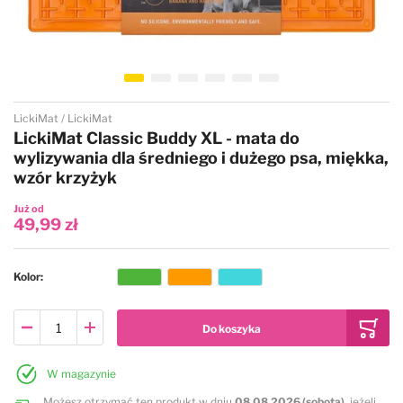
Przejdź na początek galerii
LickiMat
LickiMat
LickiMat Classic Buddy XL - mata do
wylizywania dla średniego i dużego psa, miękka,
wzór krzyżyk
Już od
49,99 zł
Kolor
W magazynie
Możesz otrzymać ten produkt w dniu
08.08.2026 (sobota)
, jeżeli