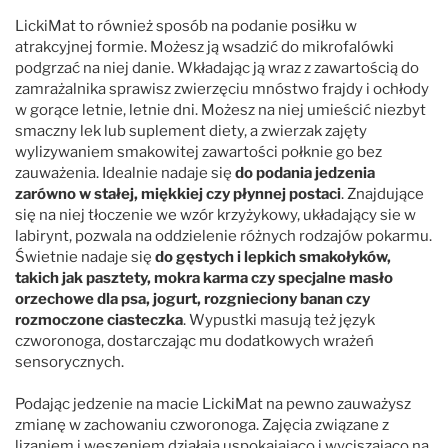
LickiMat to również sposób na podanie posiłku w
atrakcyjnej formie. Możesz ją wsadzić do mikrofalówki
podgrzać na niej danie. Wkładając ją wraz z zawartością do
zamrażalnika sprawisz zwierzęciu mnóstwo frajdy i ochłody
w gorące letnie, letnie dni. Możesz na niej umieścić niezbyt
smaczny lek lub suplement diety, a zwierzak zajęty
wylizywaniem smakowitej zawartości połknie go bez
zauważenia. Idealnie nadaje się
do podania jedzenia
zarówno w stałej, miękkiej czy płynnej postaci
. Znajdujące
się na niej tłoczenie we wzór krzyżykowy, układający sie w
labirynt,
pozwala na oddzielenie różnych rodzajów pokarmu.
Świetnie nadaje się
do gęstych i lepkich smakołyków,
takich jak pasztety, mokra karma czy specjalne masło
orzechowe dla psa, jogurt, rozgnieciony banan czy
rozmoczone ciasteczka
. Wypustki masują też język
czworonoga, dostarczając mu dodatkowych wrażeń
sensorycznych.
Podając jedzenie na macie LickiMat na pewno zauważysz
zmianę w zachowaniu czworonoga. Zajęcia związane z
lizaniem i węszeniem działają uspokajająco i wyciszająco na