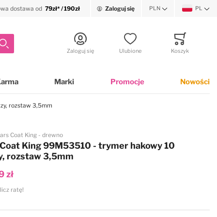
wa dostawa od
79zł* / 190zł
Zaloguj się
PLN
PL
Waluta
Język
Szukaj
Zaloguj się
Ulubione
Koszyk
Minicart
Karma
Marki
Promocje
Nowości
rzy, rozstaw 3,5mm
ars Coat King - drewno
Coat King 99M53510 - trymer hakowy 10
y, rozstaw 3,5mm
9 zł
licz ratę!