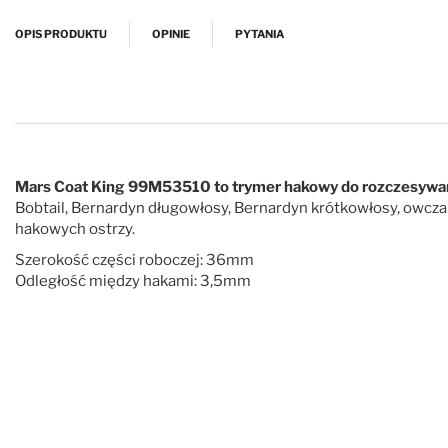
Przejdź na początek galerii
OPIS PRODUKTU
OPINIE
PYTANIA
Mars Coat King 99M53510 to trymer hakowy do rozczesywan
Bobtail, Bernardyn długowłosy, Bernardyn krótkowłosy, owczarek 
hakowych ostrzy.
Szerokość części roboczej: 36mm
Odległość między hakami: 3,5mm