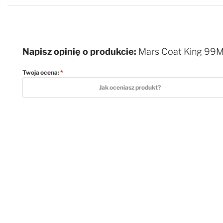
Napisz opinię o produkcie:
Mars Coat King 99M
Twoja ocena:
1 star
2 stars
3 stars
4 stars
5 stars
Jak oceniasz produkt?