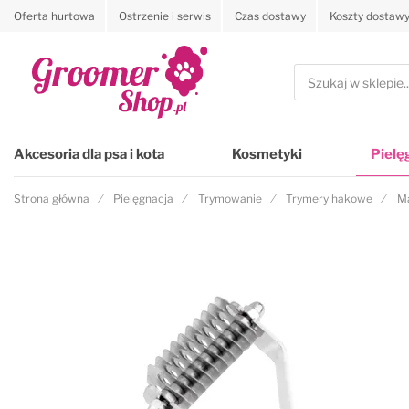
Oferta hurtowa
Ostrzenie i serwis
Czas dostawy
Koszty dostaw
Przejdź na stronę główną
Szukaj
Akcesoria dla psa i kota
Kosmetyki
Pielę
Strona główna
Pielęgnacja
Trymowanie
Trymery hakowe
Ma
Przejdź na koniec galerii