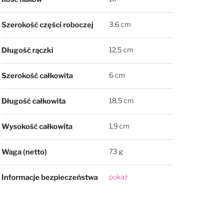
3,6 cm
Szerokość części roboczej
12,5 cm
Długość rączki
6 cm
Szerokość całkowita
18,5 cm
Długość całkowita
1,9 cm
Wysokość całkowita
73 g
Waga (netto)
pokaż
Informacje bezpieczeństwa