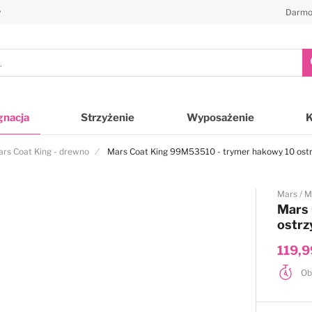
y
Darmo
gnacja
Strzyżenie
Wyposażenie
rs Coat King - drewno
Mars Coat King 99M53510 - trymer hakowy 10 ost
Mars
M
Mars 
ostrz
119,9
Ob