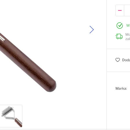
W
Mo
za
Doda
Marka: