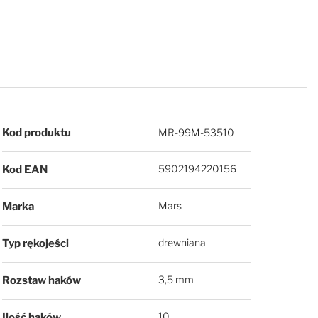
Więcej informacji
Kod produktu
MR-99M-53510
5902194220156
Kod EAN
Mars
Marka
drewniana
Typ rękojeści
3,5 mm
Rozstaw haków
10
Ilość haków