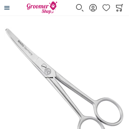
Przejdź na stronę główną
Szukaj
Zaloguj się
Ulubione
Koszy
Minicar
Przejdź na koniec galerii