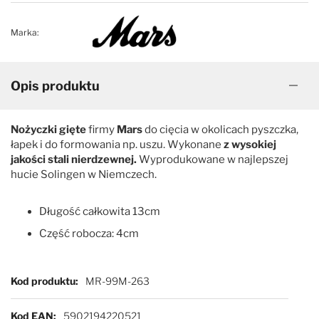
Marka:
Opis produktu
Nożyczki gięte
firmy
Mars
do cięcia w okolicach pyszczka,
łapek i do formowania np. uszu. Wykonane
z wysokiej
jakości stali nierdzewnej.
Wyprodukowane w najlepszej
hucie Solingen w Niemczech.
Długość całkowita 13cm
Część robocza: 4cm
Więcej informacji
Kod produktu
MR-99M-263
Kod EAN
5902194220521