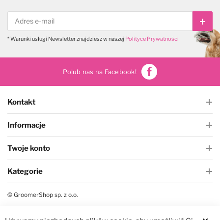
Subs
* Warunki usługi Newsletter znajdziesz w naszej
Polityce Prywatności
Polub nas na Facebook!
Kontakt
Informacje
Twoje konto
Kategorie
© GroomerShop sp. z o.o.