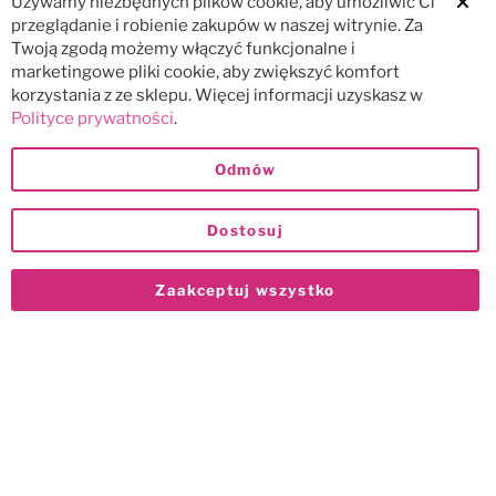
Używamy niezbędnych plików cookie, aby umożliwić Ci
Clos
przeglądanie i robienie zakupów w naszej witrynie. Za
Twoją zgodą możemy włączyć funkcjonalne i
marketingowe pliki cookie, aby zwiększyć komfort
korzystania z ze sklepu. Więcej informacji uzyskasz w
Polityce prywatności
.
Odmów
Dostosuj
Zaakceptuj wszystko