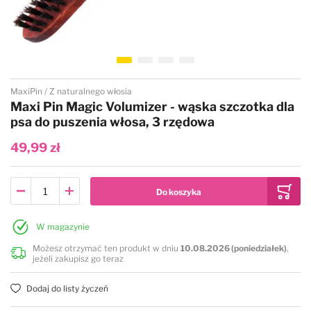
Chadog
Pozostałe
Chris Christensen
Chris Christensen
Dog Stylist
Przejdź na początek galerii
MaxiPin
Z naturalnego włosia
Doggy Man
Groom Professional
Maxi Pin Magic Volumizer - wąska szczotka dla
psa do puszenia włosa, 3 rzędowa
Furrish
Hery
49,99 zł
Groomer.dk
Keller Bursten
Groom Professional
KW
W magazynie
Możesz otrzymać ten produkt w dniu
10.08.2026 (poniedziałek)
,
jeżeli zakupisz go teraz
Hery
Mars
Dodaj do listy życzeń
Keller Bursten
Madan