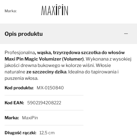
Marka:
Kenchii
MaxiPin
KW
Mikki
Opis produktu
Lawrence
Miranda
Profesjonalna
, wąska, trzyrzędowa szczotka do włosów
Maxi Pin Magic Volumizer (Volumer)
. Wykonana z wysokiej
Madan
Show-Tech
jakości drewna bukowego w kolorze wiśni. Włosie
naturalne
ze szczeciny dzika
. Idealna do tapirowania i
puszenia włosa.
Mars
Pozostałe
Więcej informacji
Kod produktu
MX-0150840
MaxiPin
Kod EAN
5902194208222
Marka
Miranda
MaxiPin
Długość rączki
12,5 cm
Mikki