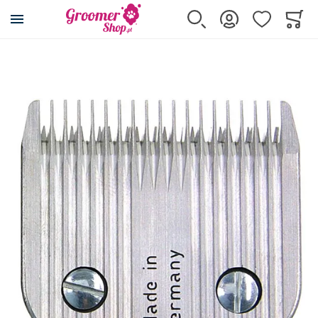
Przejdź na stronę główną
Szukaj
Zaloguj się
Ulubione
Koszy
Minicar
Przejdź na koniec galerii