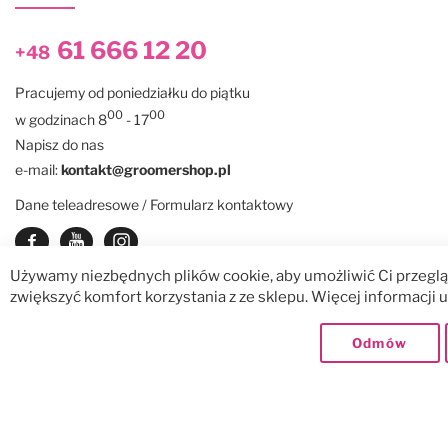
61 666 12 20
+48
Pracujemy od poniedziałku do piątku
00
00
w godzinach 8
- 17
Napisz do nas
e-mail:
kontakt@groomershop.pl
Dane teleadresowe / Formularz kontaktowy
Zobacz nasz Facebook
Zobacz nasz kanał Youtube
See our instagram
Używamy niezbędnych plików cookie, aby umożliwić Ci przegląd
zwiększyć komfort korzystania z ze sklepu. Więcej informacji
© GroomerShop sp. z o.o.
Dostawy:
Odmów