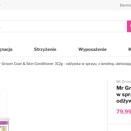
y
Darmo
gnacja
Strzyżenie
Wyposażenie
 Groom Coat & Skin Conditioner 312g - odżywka w sprayu, z lanoliną, ułatwiają
Mr Gro
Mr Gr
w spr
odżyw
79,99