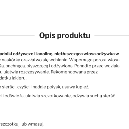
Opis produktu
adniki odżywcze i lanolinę, nietłuszcząca włosa odżywka w
się naskórka oraz łatwo się wchłania. Wspomaga porost włosa
ą, pachnącą, błyszczącą i odżywioną. Ponadto przeciwdziała
opniu ułatwia rozczesywanie. Rekomendowana przez
atku lakieru.
 sierści, czyści i nadaje połysk, usuwa łupież.
i i odświeża, ułatwia szczotkowanie, odżywia suchą sierść.
.
wyszczotkuj lub wmasuj.