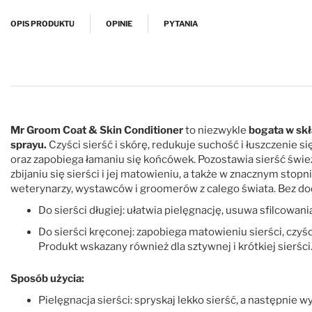
Przejdź na początek galerii
OPIS PRODUKTU
OPINIE
PYTANIA
Mr Groom Coat & Skin Conditioner
to niezwykle
bogata w skł
sprayu.
Czyści sierść i skórę, redukuje suchość i łuszczenie 
oraz zapobiega łamaniu się końcówek. Pozostawia sierść śwież
zbijaniu się sierści i jej matowieniu, a także w znacznym st
weterynarzy, wystawców i groomerów z calego świata. Bez dod
Do sierści długiej: ułatwia pielęgnację, usuwa sfilcowania
Do sierści kręconej: zapobiega matowieniu sierści, czyśc
Produkt wskazany również dla sztywnej i krótkiej sierści
Sposób użycia:
Pielęgnacja sierści: spryskaj lekko sierść, a następnie 