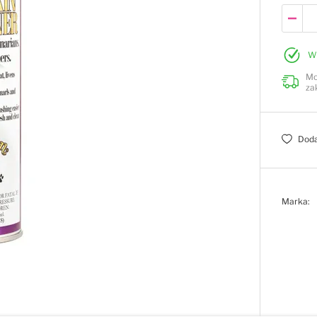
W
Mo
za
Doda
Marka: