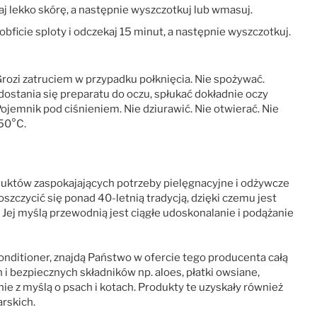
kaj lekko skórę, a następnie wyszczotkuj lub wmasuj.
ficie sploty i odczekaj 15 minut, a następnie wyszczotkuj.
rozi zatruciem w przypadku połknięcia. Nie spożywać.
 dostania się preparatu do oczu, spłukać dokładnie oczy
Pojemnik pod ciśnieniem. Nie dziurawić. Nie otwierać. Nie
 50°C.
uktów zaspokajających potrzeby pielęgnacyjne i odżywcze
zczycić się ponad 40-letnią tradycją, dzięki czemu jest
Jej myślą przewodnią jest ciągłe udoskonalanie i podążanie
nditioner, znajdą Państwo w ofercie tego producenta całą
 bezpiecznych składników np. aloes, płatki owsiane,
e z myślą o psach i kotach. Produkty te uzyskały również
rskich.