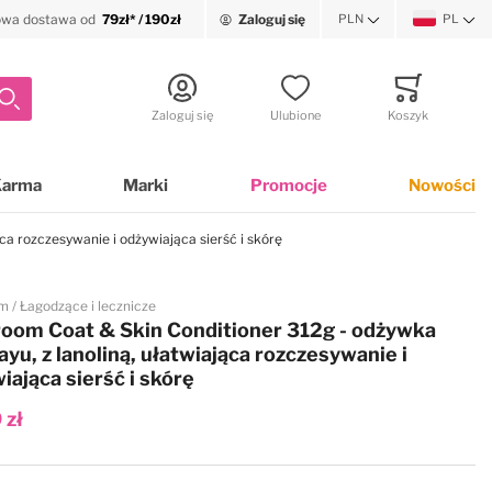
wa dostawa od
79zł* / 190zł
Zaloguj się
PLN
PL
Waluta
Język
Szukaj
Zaloguj się
Ulubione
Koszyk
Minicart
Karma
Marki
Promocje
Nowości
ca rozczesywanie i odżywiająca sierść i skórę
om
Łagodzące i lecznicze
oom Coat & Skin Conditioner 312g - odżywka
ayu, z lanoliną, ułatwiająca rozczesywanie i
iająca sierść i skórę
 zł