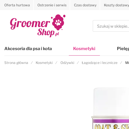
Oferta hurtowa
Ostrzenie i serwis
Czas dostawy
Koszty dostaw
Przejdź na stronę główną
Szukaj
Akcesoria dla psa i kota
Kosmetyki
Pielę
Strona główna
Kosmetyki
Odżywki
Łagodzące i lecznicze
Mr
Przejdź na koniec galerii