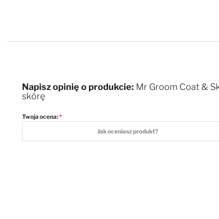
Napisz opinię o produkcie:
Mr Groom Coat & Skin
skórę
Twoja ocena:
1 star
2 stars
3 stars
4 stars
5 stars
Jak oceniasz produkt?