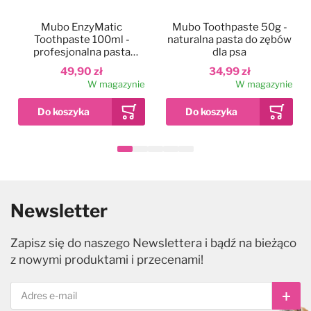
Mubo EnzyMatic
Mubo Toothpaste 50g -
Toothpaste 100ml -
naturalna pasta do zębów
profesjonalna pasta
dla psa
enzymatyczna dla psa i
49,90 zł
34,99 zł
kota, z czyścikiem
W magazynie
W magazynie
Newsletter
Zapisz się do naszego Newslettera i bądź na bieżąco
z nowymi produktami i przecenami!
Subs