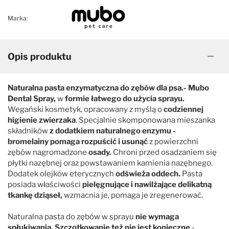
Marka:
Opis produktu
Naturalna pasta enzymatyczna do zębów dla psa.- Mubo
Dental Spray,
w
formie łatwego do użycia sprayu.
Wegański kosmetyk, opracowany z myślą o
codziennej
higienie zwierzaka
. Specjalnie skomponowana mieszanka
składników
z dodatkiem naturalnego enzymu -
bromelainy
pomaga rozpuścić i usunąć
z powierzchni
zębów nagromadzone
osady.
Chroni przed osadzaniem się
płytki nazębnej oraz powstawaniem kamienia nazębnego.
Dodatek olejków eterycznych
odświeża oddech.
Pasta
posiada właściwości
pielęgnujące i nawilżające delikatną
tkankę dziąseł,
wzmacnia je, pomaga je zregenerować.
Naturalna pasta do zębów w sprayu
nie wymaga
spłukiwania. Szczotkowanie też nie jest konieczne
-