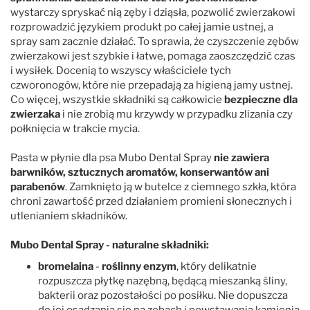
wystarczy spryskać nią zęby i dziąsła, pozwolić zwierzakowi
rozprowadzić językiem produkt po całej jamie ustnej, a
spray sam zacznie działać. To sprawia, że czyszczenie zębów
zwierzakowi jest szybkie i łatwe, pomaga zaoszczędzić czas
i wysiłek. Docenią to wszyscy właściciele tych
czworonogów, które nie przepadają za higieną jamy ustnej.
Co więcej, wszystkie składniki są całkowicie
bezpieczne dla
zwierzaka
i nie zrobią mu krzywdy w przypadku zlizania czy
połknięcia w trakcie mycia.
Pasta w płynie dla psa Mubo Dental Spray
nie zawiera
barwników, sztucznych aromatów, konserwantów ani
parabenów
. Zamknięto ją w butelce z ciemnego szkła, która
chroni zawartość przed działaniem promieni słonecznych i
utlenianiem składników.
Mubo Dental Spray - naturalne składniki:
bromelaina
-
roślinny enzym
, który delikatnie
rozpuszcza płytkę nazębną, będącą mieszanką śliny,
bakterii oraz pozostałości po posiłku. Nie dopuszcza
do jej osadzania się na zębach i powstawania kamienia