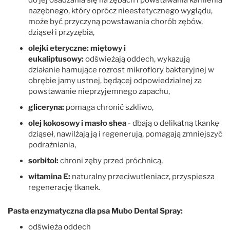
nazębnego, który oprócz nieestetycznego wyglądu,
może być przyczyną powstawania chorób zębów,
dziąseł i przyzębia,
olejki eteryczne: miętowy i
eukaliptusowy:
odświeżają oddech, wykazują
działanie hamujące rozrost mikroflory bakteryjnej w
obrębie jamy ustnej, będącej odpowiedzialnej za
powstawanie nieprzyjemnego zapachu,
gliceryna:
pomaga chronić szkliwo,
olej kokosowy i masło shea
- dbają o delikatną tkankę
dziąseł, nawilżają ją i regenerują, pomagają zmniejszyć
podrażniania,
sorbitol:
chroni zęby przed próchnicą,
witamina E:
naturalny przeciwutleniacz, przyspiesza
regenerację tkanek.
Pasta enzymatyczna dla psa Mubo Dental Spray:
odświeża oddech