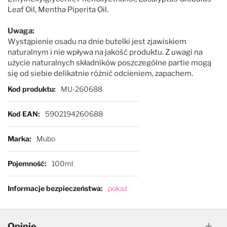
Leaf Oil, Mentha Piperita Oil.
Uwaga:
Wystąpienie osadu na dnie butelki jest zjawiskiem
naturalnym i nie wpływa na jakość produktu. Z uwagi na
użycie naturalnych składników poszczególne partie mogą
się od siebie delikatnie różnić odcieniem, zapachem.
Więcej informacji
Kod produktu
MU-260688
Kod EAN
5902194260688
Marka
Mubo
Pojemność
100ml
Informacje bezpieczeństwa
pokaż
Opinie