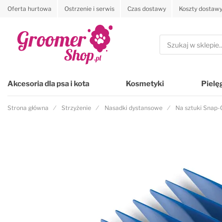
Oferta hurtowa
Ostrzenie i serwis
Czas dostawy
Koszty dostaw
Przejdź na stronę główną
Szukaj
Akcesoria dla psa i kota
Kosmetyki
Pielę
Strona główna
Strzyżenie
Nasadki dystansowe
Na sztuki Snap-
Przejdź na koniec galerii