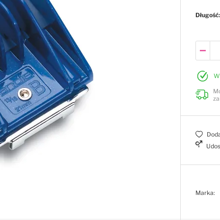
Długość
W
Mo
za
Doda
Udos
Marka: