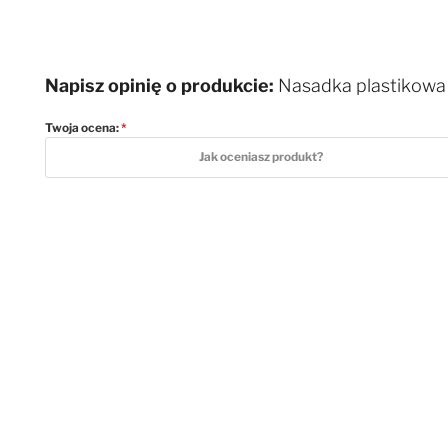
Napisz opinię o produkcie:
Nasadka plastikowa 
Twoja ocena:
1 star
2 stars
3 stars
4 stars
5 stars
Jak oceniasz produkt?