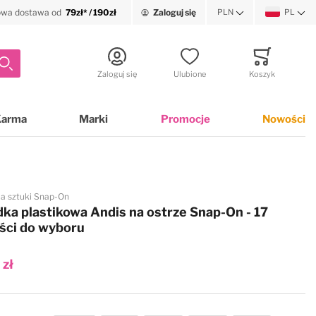
wa dostawa od
79zł* / 190zł
Zaloguj się
PLN
PL
Waluta
Język
Szukaj
Zaloguj się
Ulubione
Koszyk
Minicart
Karma
Marki
Promocje
Nowości
a sztuki Snap-On
ka plastikowa Andis na ostrze Snap-On - 17
ści do wyboru
 zł