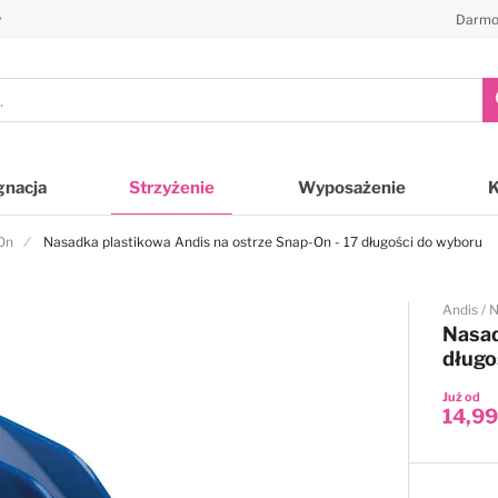
y
Darmo
gnacja
Strzyżenie
Wyposażenie
On
Nasadka plastikowa Andis na ostrze Snap-On - 17 długości do wyboru
Andis
N
Nasad
długo
Już od
14,99