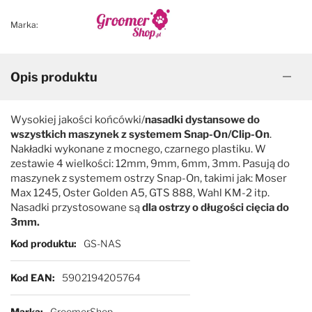
Marka:
Opis produktu
Wysokiej jakości końcówki/
nasadki dystansowe do
wszystkich maszynek z systemem Snap-On/Clip-On
.
Nakładki wykonane z mocnego, czarnego plastiku. W
zestawie 4 wielkości: 12mm, 9mm, 6mm, 3mm. Pasują do
maszynek z systemem ostrzy Snap-On, takimi jak: Moser
Max 1245, Oster Golden A5, GTS 888, Wahl KM-2 itp.
Nasadki przystosowane są
dla ostrzy o długości cięcia do
3mm.
Więcej informacji
Kod produktu
GS-NAS
Kod EAN
5902194205764
Marka
GroomerShop