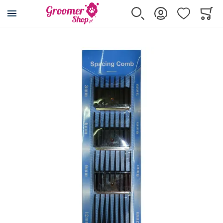
Przejdź na stronę główną
Szukaj
Zaloguj się
Ulubione
Koszy
Minicar
Przejdź na koniec galerii