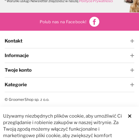
* Warunki usługi Newsletter znajdziesz w naszej
Polityce Prywatności
Polub nas na Facebook!
Kontakt
Informacje
Twoje konto
Kategorie
© GroomerShop sp. z o.o.
Używamy niezbędnych plików cookie, aby umożliwić Ci
Clos
przeglądanie i robienie zakupów w naszej witrynie. Za
Twoją zgodą możemy włączyć funkcjonalne i
marketingowe pliki cookie, aby zwiększyć komfort