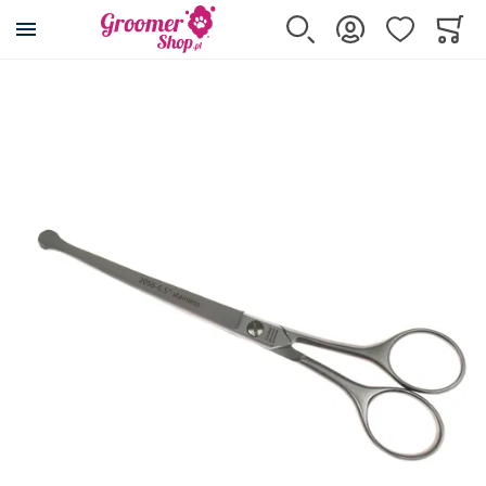
Przejdź na stronę główną
Szukaj
Zaloguj się
Ulubione
Koszy
Minicar
Przejdź na koniec galerii