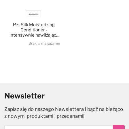
473ml
Pojemność
Pet Silk Moisturizing
Conditioner -
intensywnie nawilżająca
odżywka do suchej i
Brak w magazynie
zniszczonej sierści,
koncentrat 1:16
Newsletter
Zapisz się do naszego Newslettera i bądź na bieżąco
z nowymi produktami i przecenami!