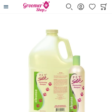
Przejdź na stronę główną
Szukaj
Zaloguj się
Ulubione
Koszy
Minicar
Przejdź na koniec galerii