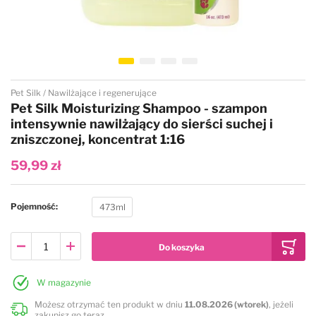
Przejdź na początek galerii
Pet Silk
Nawilżające i regenerujące
Pet Silk Moisturizing Shampoo - szampon
intensywnie nawilżający do sierści suchej i
zniszczonej, koncentrat 1:16
59,99 zł
Pojemność
473ml
W magazynie
Możesz otrzymać ten produkt w dniu
11.08.2026 (wtorek)
, jeżeli
zakupisz go teraz