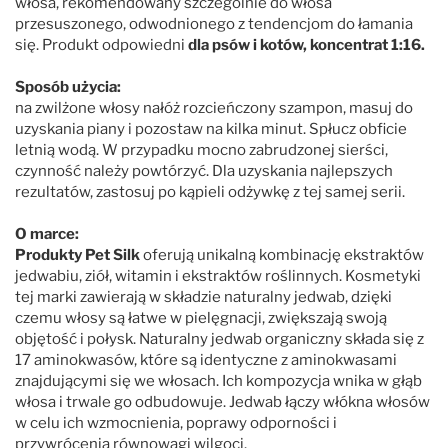
włosa, rekomendowany szczególnie do włosa
przesuszonego, odwodnionego z tendencjom do łamania
się. Produkt odpowiedni
dla psów i kotów, koncentrat 1:16.
Sposób użycia:
na zwilżone włosy nałóż rozcieńczony szampon, masuj do
uzyskania piany i pozostaw na kilka minut. Spłucz obficie
letnią wodą. W przypadku mocno zabrudzonej sierści,
czynność należy powtórzyć. Dla uzyskania najlepszych
rezultatów, zastosuj po kąpieli odżywkę z tej samej serii.
O marce:
Produkty Pet Silk
oferują unikalną kombinację ekstraktów
jedwabiu, ziół, witamin i ekstraktów roślinnych. Kosmetyki
tej marki zawierają w składzie naturalny jedwab, dzięki
czemu włosy są łatwe w pielęgnacji, zwiększają swoją
objętość i połysk. Naturalny jedwab organiczny składa się z
17 aminokwasów, które są identyczne z aminokwasami
znajdującymi się we włosach. Ich kompozycja wnika w głąb
włosa i trwale go odbudowuje. Jedwab łączy włókna włosów
w celu ich wzmocnienia, poprawy odporności i
przywrócenia równowagi wilgoci.