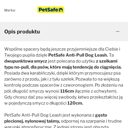
Marka:
Opis produktu
Wspólne spacery będą jeszcze przyjemniejsze dla Ciebie i
Twojego pupila dzięki
PetSafe Anti-Pull Dog Leash.
Ta
dwupunktowa smycz
jest polecana do użytku
z szelkami
typu no-pull, dla psów, które mają tendencję do ciągnięcia.
Posiada dwa karabińczyki, dzięki którym przymocujesz psa
zarówno z przodu, jak i z tyłu szelek. Pozwala to na większą
kontrolę podczas spacerów z czworonogiem. Po złożeniu na
pół, długość smyczy wynosi
116cm
(łącznie z uchwytem).
Gdy chcesz dać psu więcej swobody, łatwo przekształcisz ją
w pojedynczą smycz o długości
120cm.
PetSafe Anti-Pull Dog Leash jest wykonana z
gęsto
plecionej, nylonowej taśmy,
odpornej na szarpanie i trudne
warunki atmosferyczne. Z jednej strony jest obszyta