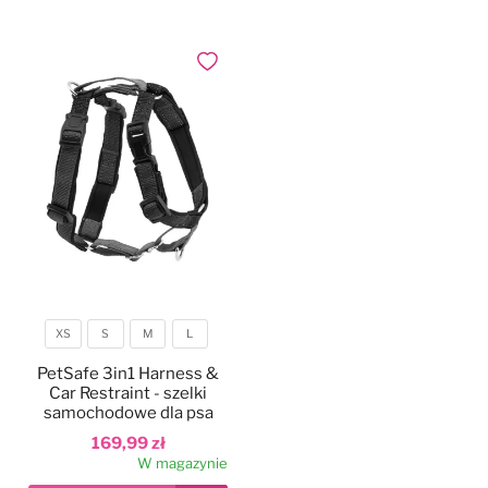
Dodaj do ulubionych
XS
S
M
L
Rozmiar
PetSafe 3in1 Harness &
Car Restraint - szelki
samochodowe dla psa
169,99 zł
W magazynie