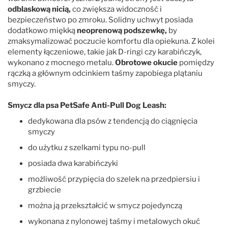
odblaskową nicią,
co zwiększa widoczność i
bezpieczeństwo po zmroku. Solidny uchwyt posiada
dodatkowo miękką
neoprenową podszewkę,
by
zmaksymalizować poczucie komfortu dla opiekuna. Z kolei
elementy łączeniowe, takie jak D-ringi czy karabińczyk,
wykonano z mocnego metalu.
Obrotowe okucie
pomiędzy
rączką a głównym odcinkiem taśmy zapobiega plątaniu
smyczy.
Smycz dla psa PetSafe Anti-Pull Dog Leash:
dedykowana dla psów z tendencją do ciągnięcia
smyczy
do użytku z szelkami typu no-pull
posiada dwa karabińczyki
możliwość przypięcia do szelek na przedpiersiu i
grzbiecie
można ją przekształcić w smycz pojedynczą
wykonana z nylonowej taśmy i metalowych okuć