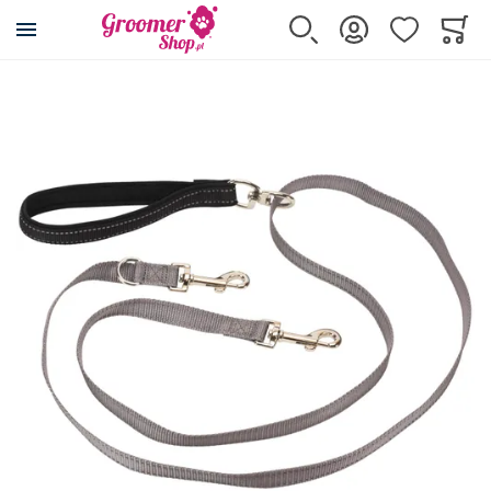
Przejdź na stronę główną
Szukaj
Zaloguj się
Ulubione
Koszy
Minicar
Automatyczne
Przejdź na koniec galerii
Wszystkie produkty
Alcott/Duncun
Biglo
Kiwi Walker