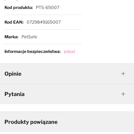
Więcej informacji
Kod produktu
PTS-65007
Kod EAN
0729849165007
Marka
PetSafe
Informacje bezpieczeństwa
pokaż
Opinie
Pytania
Produkty powiązane