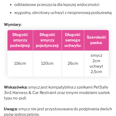
odblaskowe przeszycia dla lepszej widoczności
wygodny, obrotowy uchwyt z neoprenową podszewką
Wymiary:
Długość
Długość
Długość
Szerokość
smyczy
smyczy
samego
paska:
podwójnej:
pojedynczej:
uchwytu:
smycz
2cm
116cm
120cm
26cm
uchwyt
2,5cm
Wskazówka:
smycz jest kompatybilna z szelkami PetSafe
3in1 Harness & Car Restraint oraz innymi modelami szelek
typu no-pull.
Uwaga:
smycz nie jest przystosowana do podpinania dwóch
psów jednocześnie.