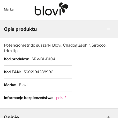
Marka:
Opis produktu
Potencjometr do suszarki Blovi, Chadog Zephir, Sirocco,
trim itp
Więcej informacji
Kod produktu
SRV-BL-B104
Kod EAN
5902194288996
Marka
Blovi
Informacje bezpieczeństwa
pokaż
Opinie