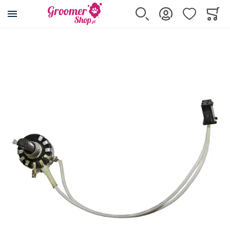
Przejdź na stronę główną
Szukaj
Zaloguj się
Ulubione
Koszy
Minicar
Przejdź na koniec galerii