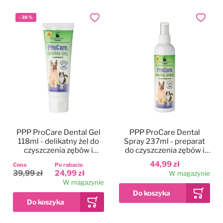
-
38
%
Dodaj do ulubionych
Dodaj do
PPP ProCare Dental Gel
PPP ProCare Dental
118ml - delikatny żel do
Spray 237ml - preparat
czyszczenia zębów i
do czyszczenia zębów i
dziąseł psa i kota -
dziąseł dla psa i kota
44,99 zł
Cena
Po rabacie
PROMOCJA ze względu
39,99 zł
24,99 zł
W magazynie
na datę najlepiej spożyć
W magazynie
przed 30.06.2025