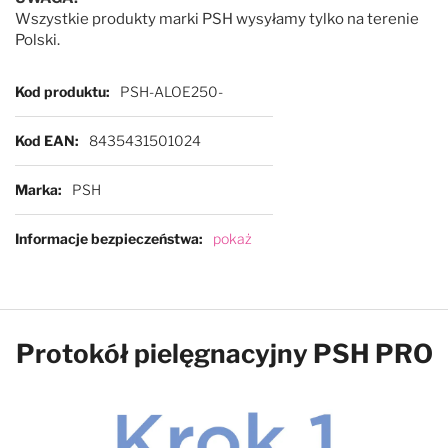
Wszystkie produkty marki PSH wysyłamy tylko na terenie
Polski.
Więcej informacji
Kod produktu
PSH-ALOE250-
Kod EAN
8435431501024
Marka
PSH
Informacje bezpieczeństwa
pokaż
Product Showcase
Protokół pielęgnacyjny PSH PRO