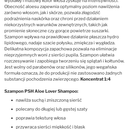
wyblakły i matowy kolor włosa zyskuje na intensywności.
Obecność aloesu zapewnia optymalny poziom nawilżenia
zarówno włosom, jak i skórze, pozwala złagodzić
podrażnienia naskórka oraz chroni przed działaniem
niekorzystnych warunków zewnętrznych, takich jak
promienie słoneczne czy gorące powietrze suszarki.
Szampon wpływa na prawidłowe działanie płaszcza hydro
lipidowego, nadaje szacie połysku, zmiękcza i wygładza.
Delikatna kompozycja zapachowa pozwala na eliminacje
nieprzyjemnych woni z sierści pupila. Szampon ułatwia
rozczesywanie i zapobiega tworzeniu się splątań i kołtunów.
Jest wolny od parabenów oraz silikonów, jego wegańska
formuła oznacza, że do produkcji nie zastosowano żadnych
substancji pochodzenia zwierzęcego.
Koncentrat 1:4
Szampon PSH Aloe Lover Shampoo:
nawilża suchą i zniszczoną sierść
polecany do długiej lub gęstej szaty
poprawia teksturę włosa
przywraca sierści miękkość i blask