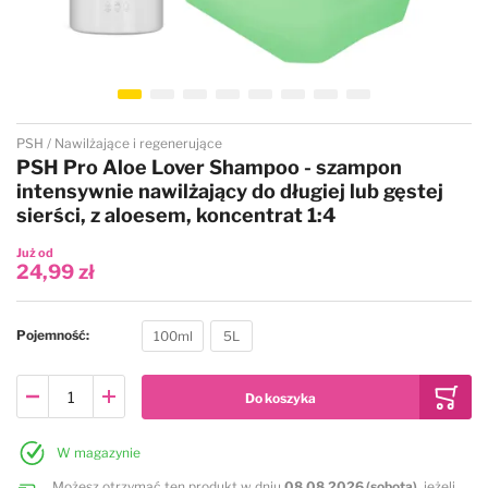
Przejdź na początek galerii
PSH
Nawilżające i regenerujące
PSH Pro Aloe Lover Shampoo - szampon
intensywnie nawilżający do długiej lub gęstej
sierści, z aloesem, koncentrat 1:4
Już od
24,99 zł
Pojemność
100ml
5L
W magazynie
Możesz otrzymać ten produkt w dniu
08.08.2026 (sobota)
, jeżeli