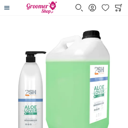
Przejdź na stronę główną
Szukaj
Zaloguj się
Ulubione
Koszy
Minicar
Przejdź na koniec galerii