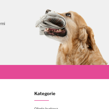
ymi
skrybuj
Kategorie
Oferta hurtowa