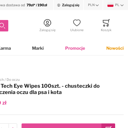
wa dostawa od
79zł* / 190zł
Zaloguj się
PLN
PL
Waluta
Język
Szukaj
Zaloguj się
Ulubione
Koszyk
Minicart
Karma
Marki
Promocje
Nowości
ch
Do oczu
Tech Eye Wipes 100szt. - chusteczki do
czenia oczu dla psa i kota
 zł