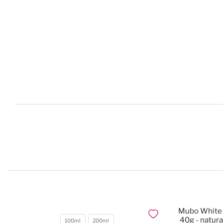
Mubo White 
Dodaj do ulubionych
40g - natura
100ml
200ml