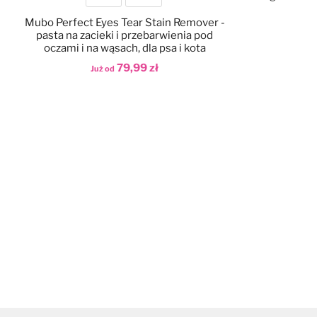
Pojemność
Mubo Perfect Eyes Tear Stain Remover -
pasta na zacieki i przebarwienia pod
oczami i na wąsach, dla psa i kota
79,99 zł
Dod
Już od
Dodaj do koszyka