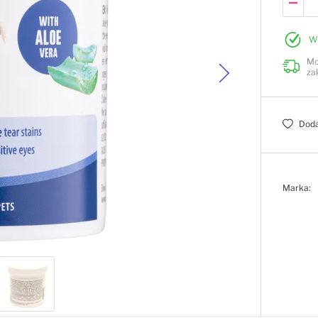
W
Mo
za
Doda
Marka: