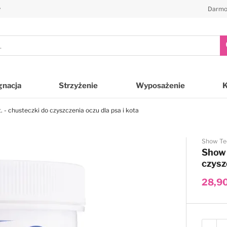
y
Darmo
gnacja
Strzyżenie
Wyposażenie
- chusteczki do czyszczenia oczu dla psa i kota
Show Te
Show 
czysz
28,90