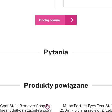
Dodaj opinię
Pytania
Produkty powiązane
Coat Stain Remover Soap Bar
Mubo Perfect Eyes Tear St
Dodaj do ulubionych
lne mydełko na zacieki u psa i
250ml - płyn na zacieki i przebarwienia pod