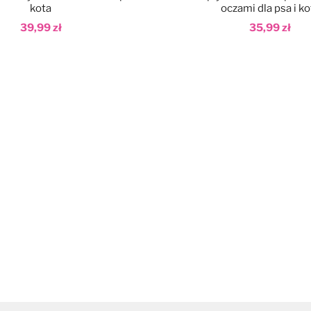
kota
oczami dla psa i ko
39,99 zł
35,99 zł
aj do koszyka
Dodaj do koszyka