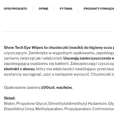
Przejdź na początek galerii
OPIS PRODUKTU
OPINIE
PYTANIA
PRODUKTY POWIĄZ
Show Tech Eye Wipes to chusteczki (waciki) do higieny oczu p
czyszczącym. Zamknięte w wygodnym opakowaniu, zapobiega
zarówno zwierząt jak i właścicieli.
Usuwają zanieczyszczenia
w
zapobiegającą osadzaniu się bakterii. Zabezpieczają i czyszczą
ekstrakt z aloesu
, który ma właściwości nawilżające, przeciwza
wystarczy wyciągnąć, użyć a następnie wyrzucić. Chusteczki i
Opakowanie zawiera
100szt. wacików.
Skład:
Water, Propylene Glycol, Dimethyloldimethylyl Hydantoin, Gly
Diazolidinyl Urea, Methylparaben, Propylparaben, Cetrimoniu