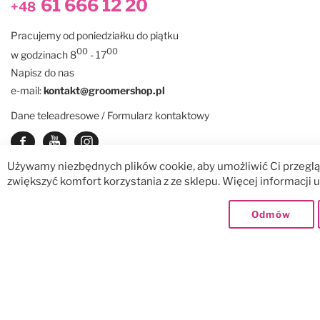
61 666 12 20
+48
Pracujemy od poniedziałku do piątku
00
00
w godzinach 8
- 17
Napisz do nas
e-mail:
kontakt@groomershop.pl
Dane teleadresowe / Formularz kontaktowy
Zobacz nasz Facebook
Zobacz nasz kanał Youtube
See our instagram
Używamy niezbędnych plików cookie, aby umożliwić Ci przegląd
zwiększyć komfort korzystania z ze sklepu. Więcej informacji
© GroomerShop sp. z o.o.
Dostawy:
Odmów