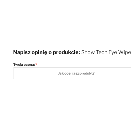
Napisz opinię o produkcie:
Show Tech Eye Wipes 
Twoja ocena:
1 star
2 stars
3 stars
4 stars
5 stars
Jak oceniasz produkt?