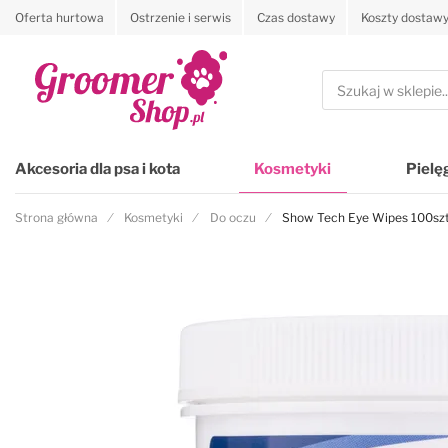
Oferta hurtowa
Ostrzenie i serwis
Czas dostawy
Koszty dostaw
Przejdź na stronę główną
Szukaj
Akcesoria dla psa i kota
Kosmetyki
Pielę
Strona główna
Kosmetyki
Do oczu
Show Tech Eye Wipes 100szt. 
Przejdź na koniec galerii