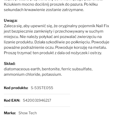
So Posh
Kciukiem mocno dociśnij proszek do pazura. Po kilku
sekundach krwawienie zostanie zatrzymane.
Special One
Uwaga:
Zaleca się, aby upewnić się, że oryginalny pojemnik Nail Fix
TropiClean
jest bezpiecznie zamknięty i przechowywany w suchym
miejscu. Nie należy połykać ani pozwalać zwierzęciu na
lizanie produktu. Działa szkodliwie po połknięciu. Powoduje
Wahl
poważne podrażnienie oczu. Powoduje korozję na metalu.
Proszę trzymać ten produkt z dala od nożyczek i ostrzy.
Yuup!
Skład:
diatomaceous earth, bentonite, ferric subsulfate,
ammonium chloride, potassium.
Więcej informacji
Kod produktu
S-53STE055
Kod EAN
5420031946217
Marka
Show Tech