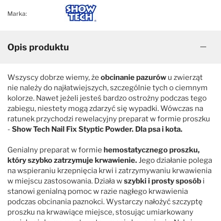
Marka:
Sierść kręcona, wełnista
Espree
Opis produktu
Uniwersalne
FluidoPet
Zwiększające objętość
Groom Professional
Wszyscy dobrze wiemy, że
obcinanie pazurów
u zwierząt
nie należy do najłatwiejszych, szczególnie tych o ciemnym
kolorze. Nawet jeżeli jesteś bardzo ostrożny podczas tego
Groomer's Goop
zabiegu, niestety mogą zdarzyć się wypadki. Wówczas na
ratunek przychodzi rewelacyjny preparat w formie proszku
-
Show Tech Nail Fix Styptic Powder. Dla psa i kota.
Hyponic
Genialny preparat w formie
hemostatycznego proszku,
który
szybko zatrzymuje krwawienie.
Jego działanie polega
iGroom
na wspieraniu krzepnięcia krwi i zatrzymywaniu krwawienia
w miejscu zastosowania. Działa w
szybki i prosty sposób
i
Jean Peau
stanowi genialną pomoc w razie nagłego krwawienia
podczas obcinania paznokci. Wystarczy nałożyć szczyptę
proszku na krwawiące miejsce, stosując umiarkowany
K9 Competition