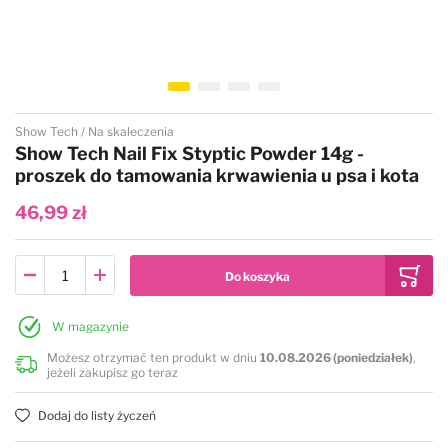
Na sucho
Sierść czarna, ciemna
Podkłady pod pudry, kredy
Bugalugs
Nawilżające i regenerujące
Sierść długa
Best Shot
Przejdź na początek galerii
Show Tech
Na skaleczenia
Przeciw insektom
Sierść krótka
Bio-Groom
Show Tech Nail Fix Styptic Powder 14g -
proszek do tamowania krwawienia u psa i kota
Sierść biała, jasna
Sierść kręcona, wełnista
Chris Christensen
46,99 zł
Sierść brązowa, ruda, złota
Ułatwiające rozczesywanie
Cowboy Magic
Sierść czarna, ciemna
Uniwersalne
Double K
W magazynie
Możesz otrzymać ten produkt w dniu
10.08.2026 (poniedziałek)
,
jeżeli zakupisz go teraz
Sierść długa
Zwiększające objętość
Diamex
Dodaj do listy życzeń
Sierść szorstka, krótka
Eye Envy