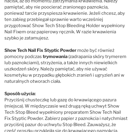
nacisk, aż do momentu zatrzymania krwawienia. Należy
pamiętać, aby nie poocierać zranionego paznokcia,
ponieważ tarcie przyspiesza krwawienie. Jeżeli chcesz, aby
Mubo
ten zabieg przebiegał sprawnie warto wcześniej
przygotować Show Tech Stop Bleeding Holder wypełniony
Nature's Specialties
Nail Fixem oraz papierowy ręcznik. W razie krwawienia
szybko je zatamujesz.
Petuxe
Show Tech Nail Fix Styptic Powder
może być również
pomocny podczas
trymowania
(zadrapania skóry trymerem
lub paznokciami), strzyżenia, a także innych niewielkich
Pet Silk
uszkodzeń skóry. Należy pamiętać, aby nie używać
kosmetyku w przypadku głębokich zranień i ugryzień ani w
naturalnych otworach ciała.
Professional Pet Products
Sposób użycia:
PSH
Przyciśnij chusteczkę lub gazę do krwawiącego pazura
(miejsca). W międzyczasie weź drugą ręką uchwyt Show
Tech Stop Bleed wypełniony preparatem Show Tech Nail
Show Tech
Fix Styptic Powder. Zabierz papier z paznokcia i natychmiast
przyciśnij pazur do uchwytu Stop Bleed. Zauważysz, że
część proszku przykleiła się do krwawiącego paznokcia.