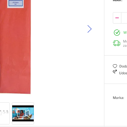
W
Mo
za
Doda
Udos
Marka: