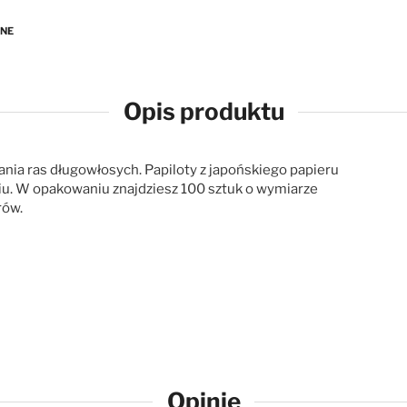
ANE
Opis produktu
nia ras długowłosych. Papiloty z japońskiego papieru
yciu. W opakowaniu znajdziesz 100 sztuk o wymiarze
rów.
Opinie