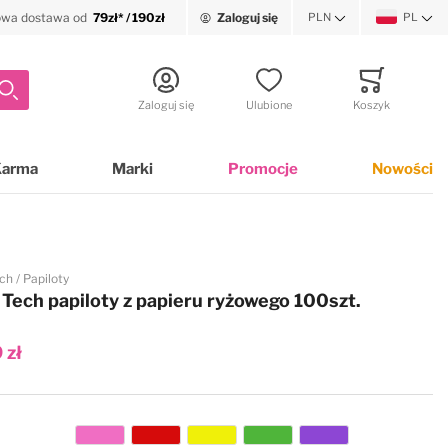
wa dostawa od
79zł* / 190zł
Zaloguj się
PLN
PL
Waluta
Język
Szukaj
Zaloguj się
Ulubione
Koszyk
Minicart
Karma
Marki
Promocje
Nowości
ch
Papiloty
Tech papiloty z papieru ryżowego 100szt.
 zł