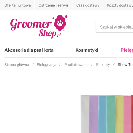
Oferta hurtowa
Ostrzenie i serwis
Czas dostawy
Koszty dostaw
Przejdź na stronę główną
Szukaj
Akcesoria dla psa i kota
Kosmetyki
Pielę
Strona główna
Pielęgnacja
Papilotowanie
Papiloty
Show Tec
Przejdź na koniec galerii