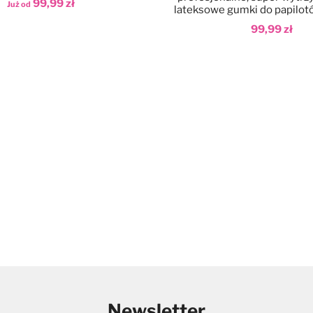
99,99 zł
Już od
lateksowe gumki do papilot
99,99 zł
aj do koszyka
Dodaj do koszyka
Newsletter