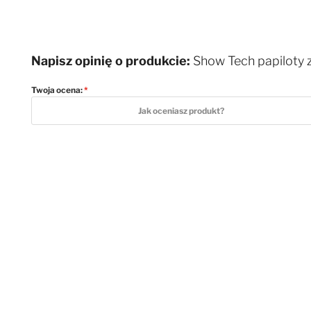
Napisz opinię o produkcie:
Show Tech papiloty 
Twoja ocena:
1 star
2 stars
3 stars
4 stars
5 stars
Jak oceniasz produkt?