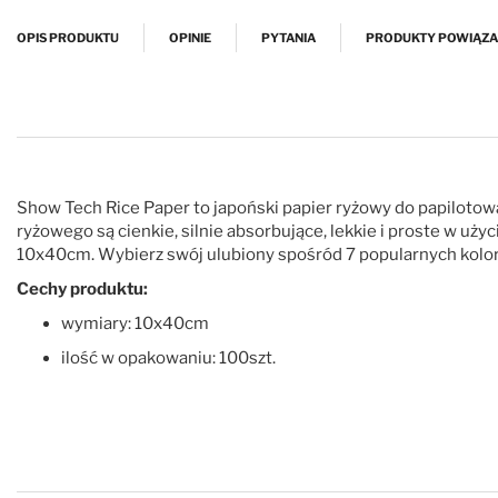
Przejdź na początek galerii
OPIS PRODUKTU
OPINIE
PYTANIA
PRODUKTY POWIĄZ
Show Tech Rice Paper to japoński papier ryżowy do papilotowa
ryżowego są cienkie, silnie absorbujące, lekkie i proste w uż
10x40cm. Wybierz swój ulubiony spośród 7 popularnych kolo
Cechy produktu:
wymiary: 10x40cm
ilość w opakowaniu: 100szt.