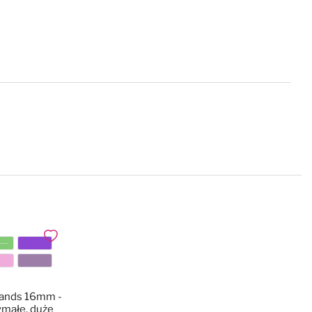
Dodaj do ulubionych
Bands 16mm -
ymałe, duże