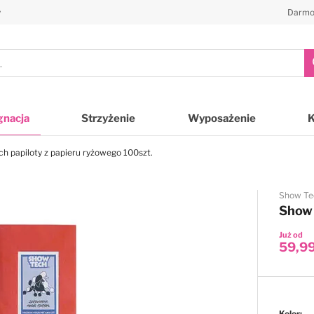
y
Darmo
gnacja
Strzyżenie
Wyposażenie
h papiloty z papieru ryżowego 100szt.
Show Te
Show 
Już od
59,99
Kolor