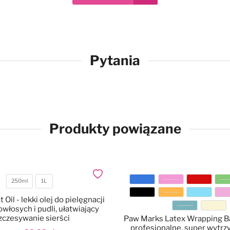
Pytania
Produkty powiązane
Dodaj do ulubionych
250ml
1L
Pojemność
Kolor
Oil - lekki olej do pielęgnacji
włosych i pudli, ułatwiający
zczesywanie sierści
Paw Marks Latex Wrapping 
profesjonalne, super wytrz