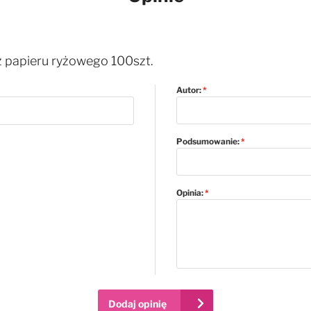
z papieru ryżowego 100szt.
Autor:
Podsumowanie:
Opinia:
Dodaj opinię