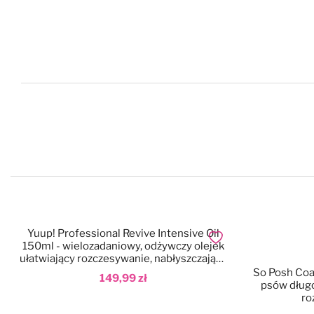
Yuup! Professional Revive Intensive Oil
Dodaj do ulubionych
150ml - wielozadaniowy, odżywczy olejek
ułatwiający rozczesywanie, nabłyszczający
i nawilżający sierść
So Posh Coat 
149,99 zł
psów długo
ro