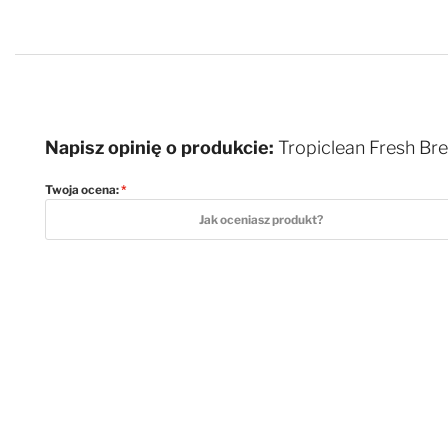
Napisz opinię o produkcie:
Tropiclean Fresh Br
Twoja ocena:
1 star
2 stars
3 stars
4 stars
5 stars
Jak oceniasz produkt?