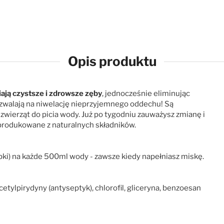
Opis produktu
ają czystsze i zdrowsze zęby
, jednocześnie eliminując
pozwalają na niwelację nieprzyjemnego oddechu! Są
zwierząt do picia wody. Już po tygodniu zauważysz zmianę i
produkowane z naturalnych składników.
pki) na każde 500ml wody - zawsze kiedy napełniasz miskę.
cetylpirydyny (antyseptyk), chlorofil, gliceryna, benzoesan