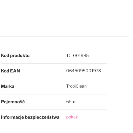
Więcej informacji
Kod produktu
TC-001985
0645095001978
Kod EAN
TropiClean
Marka
65ml
Pojemność
pokaż
Informacje bezpieczeństwa