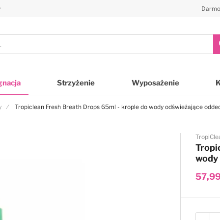
y
Darmo
gnacja
Strzyżenie
Wyposażenie
y
Tropiclean Fresh Breath Drops 65ml - krople do wody odświeżające oddech
TropiCle
Tropi
wody 
57,99