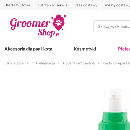
Oferta hurtowa
Ostrzenie i serwis
Czas dostawy
Koszty dostaw
Przejdź na stronę główną
Szukaj
Akcesoria dla psa i kota
Kosmetyki
Pielę
Strona główna
Pielęgnacja
Higiena jamy ustnej
Pasty i preparat
Przejdź na koniec galerii