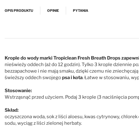
Przejdź na początek galerii
OPIS PRODUKTU
OPINIE
PYTANIA
Krople do wody marki Tropiclean Fresh Breath Drops zapewni
nieświeży oddech (aż do 12 godzin). Tylko 3 krople dziennie 
bezzapachowe i nie mają smaku, dzięki czemu nie zniechęcają 
świeższy oddech swojego
psa i kota
. Łatwe w stosowaniu, wy
Stosowanie:
Wstrząsnąć przed użyciem. Podaj 3 krople (3 naciśnięcia pom
Skład:
oczyszczona woda, sok z liści aloesu, kwas cytrynowy, chlorek 
sodu, wyciąg z liści zielonej herbaty.