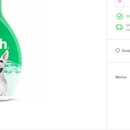
W
Mo
za
Doda
Marka: