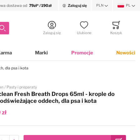
wa dostawa od
79zł* / 190zł
Zaloguj się
PLN
PL
Waluta
Język
Szukaj
Zaloguj się
Ulubione
Koszyk
Minicart
Karma
Marki
Promocje
Nowości
, dla psa i kota
an
Pasty i preparaty
clean Fresh Breath Drops 65ml - krople do
odświeżające oddech, dla psa i kota
 zł