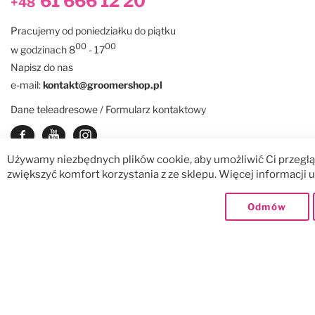
61 666 12 20
+48
Pracujemy od poniedziałku do piątku
00
00
w godzinach 8
- 17
Napisz do nas
e-mail:
kontakt@groomershop.pl
Dane teleadresowe / Formularz kontaktowy
Zobacz nasz Facebook
Zobacz nasz kanał Youtube
See our instagram
Używamy niezbędnych plików cookie, aby umożliwić Ci przegląd
zwiększyć komfort korzystania z ze sklepu. Więcej informacji
© GroomerShop sp. z o.o.
Dostawy:
Odmów