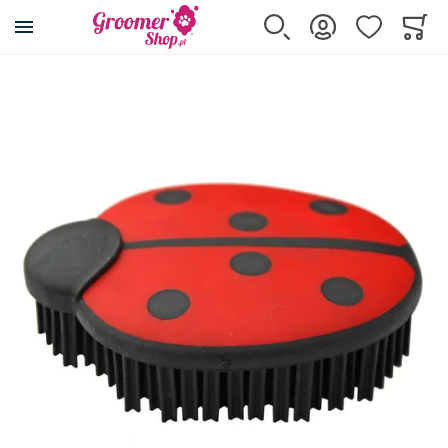
Przejdź na stronę główną
Szukaj
Zaloguj się
Ulubione
Koszy
Minicar
Przejdź na koniec galerii