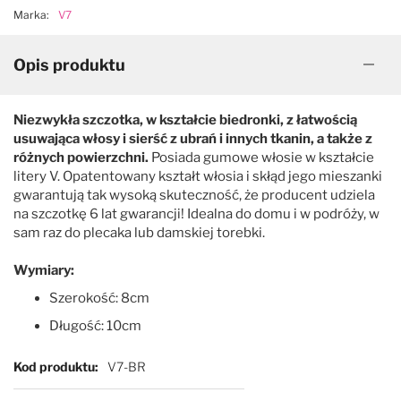
Marka:
V7
Opis produktu
Niezwykła szczotka, w kształcie biedronki, z łatwością
usuwająca włosy i sierść z ubrań i innych tkanin, a także z
różnych powierzchni.
Posiada gumowe włosie w kształcie
litery V. Opatentowany kształt włosia i skłąd jego mieszanki
gwarantują tak wysoką skuteczność, że producent udziela
na szczotkę 6 lat gwarancji! Idealna do domu i w podróży, w
sam raz do plecaka lub damskiej torebki.
Wymiary:
Szerokość: 8cm
Długość: 10cm
Więcej informacji
Kod produktu
V7-BR