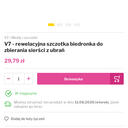
Przejdź na początek galerii
V7
Miotły i szczotki
V7 - rewelacyjna szczotka biedronka do
zbierania sierści z ubrań
29,79 zł
W magazynie
Możesz otrzymać ten produkt w dniu
11.08.2026 (wtorek)
, jeżeli
zakupisz go teraz
Dodaj do listy życzeń